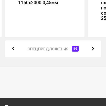
одинарный
полнотелый
сортированный
250х120х65мм М-150
СПЕЦПРЕДЛОЖЕНИЯ
56