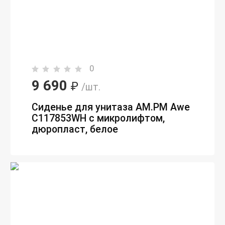
0
9 690
₽
/шт.
Сиденье для унитаза AM.PM Awe
C117853WH с микролифтом,
дюропласт, белое