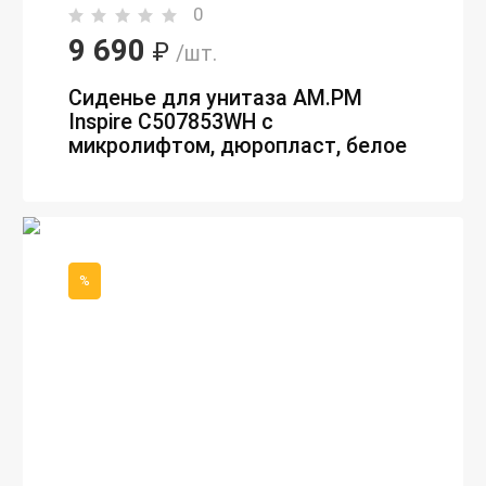
0
9 690
₽
/шт.
Сиденье для унитаза AM.PM
Inspire C507853WH с
микролифтом, дюропласт, белое
%