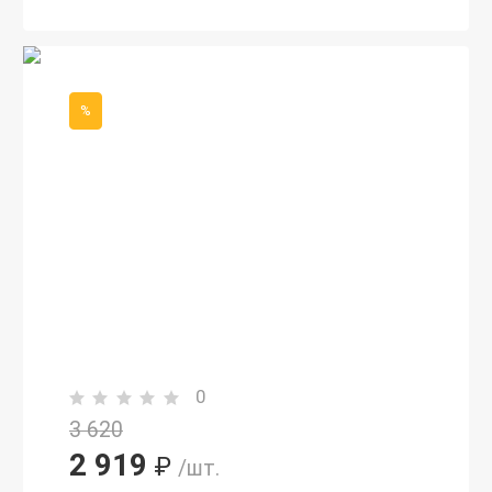
%
0
3 620
2 919
₽
/шт.