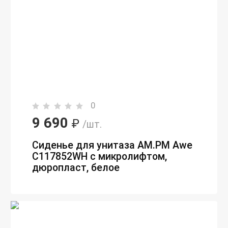
0
9 690
₽
/шт.
Сиденье для унитаза AM.PM Awe
C117852WH с микролифтом,
дюропласт, белое