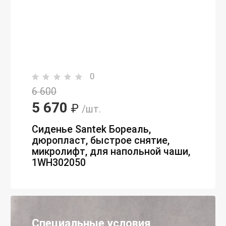
0
6 600
5 670
₽
/шт.
Сиденье Santek Бореаль,
дюропласт, быстрое снятие,
микролифт, для напольной чаши,
1WH302050
Специальные условия