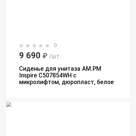
0
9 690
₽
/шт.
Сиденье для унитаза AM.PM
Inspire C507854WH с
микролифтом, дюропласт, белое