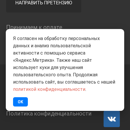
НАПРАВИТЬ ПРЕТЕНЗИЮ
Принимаем к оплате
Я согласен на обработку персональных
данных и анализ пользовательской
активности с помощью сервиса
«Яндекс.Метрика». Также наш сайт
использует куки для улучшения
пользовательского опыта. Продолжая
+7 8332
205-805
ВВЕРХ
использовать сайт, вы соглашаетесь с нашей
политикой конфиденциальности
.
© Все права защищены
ИП Баранов А.С. 2026
OK
Политика конфиденциальности