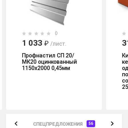
0
1 033
3
₽
/лист.
Профнастил СП 20/
К
МК20 оцинкованный
к
1150х2000 0,45мм
о
п
с
2
СПЕЦПРЕДЛОЖЕНИЯ
56