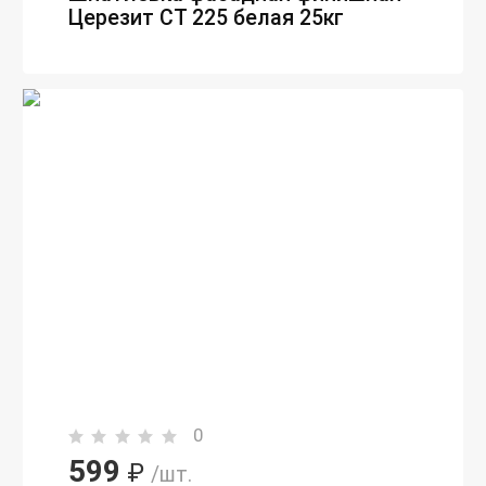
Церезит СТ 225 белая 25кг
0
599
₽
/шт.