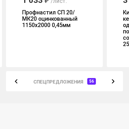
1 033
3
₽
/лист.
Профнастил СП 20/
К
МК20 оцинкованный
к
1150х2000 0,45мм
о
п
с
2
СПЕЦПРЕДЛОЖЕНИЯ
56