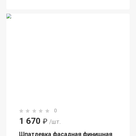
0
1 670
₽
/шт.
Шпатлевка фасадная финишная