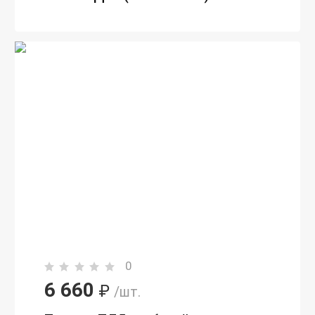
0
6 660
₽
/шт.