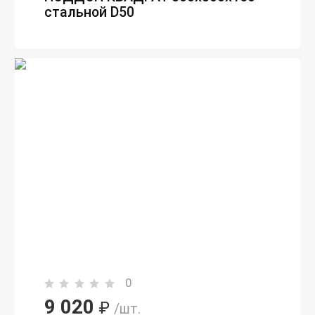
стальной D50
0
9 020
₽
/шт.