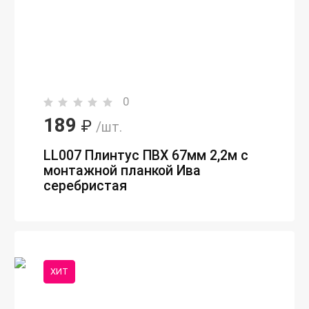
0
189
₽
/шт.
LL007 Плинтус ПВХ 67мм 2,2м с
монтажной планкой Ива
серебристая
ХИТ