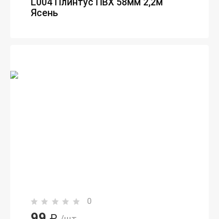
L004 Плинтус ПВХ 58мм 2,2м
Ясень
0
99
₽