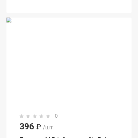
0
396
₽
/шт.