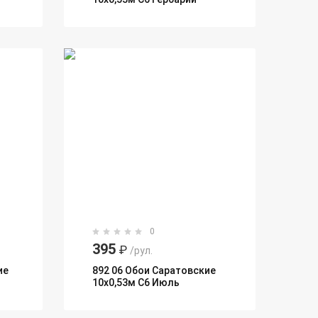
0
395
₽
/рул.
ие
892 06 Обои Саратовские
10х0,53м С6 Июль