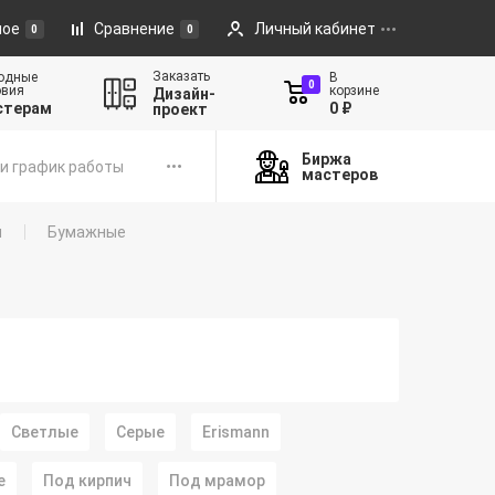
ное
Сравнение
Личный кабинет
0
0
Заказать
одные
В
0
овия
корзине
Дизайн-
стерам
0 ₽
проект
Биржа
и график работы
мастеров
ы
Бумажные
Светлые
Серые
Erismann
е
Под кирпич
Под мрамор