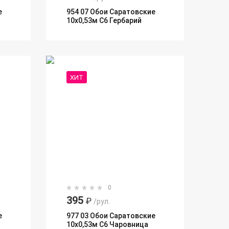
е
954 07 Обои Саратовские
10х0,53м С6 Гербарий
ХИТ
0
395
₽
/рул.
е
977 03 Обои Саратовские
10х0,53м С6 Чаровница