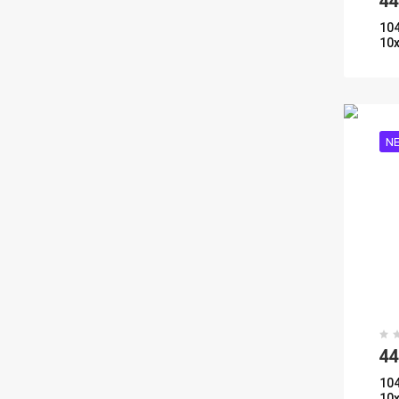
4
10
10
N
4
10
10