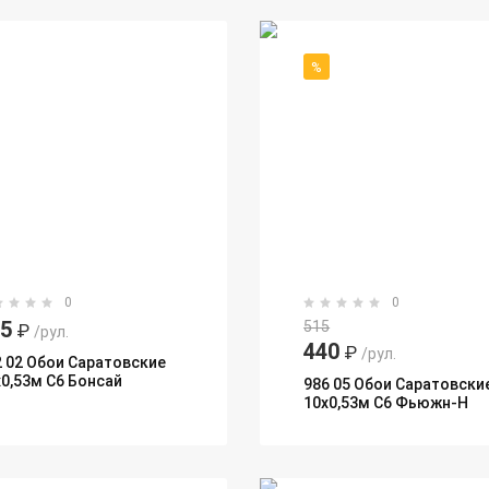
%
0
0
95
515
₽
/рул.
440
₽
/рул.
2 02 Обои Саратовские
х0,53м С6 Бонсай
986 05 Обои Саратовски
10х0,53м С6 Фьюжн-Н