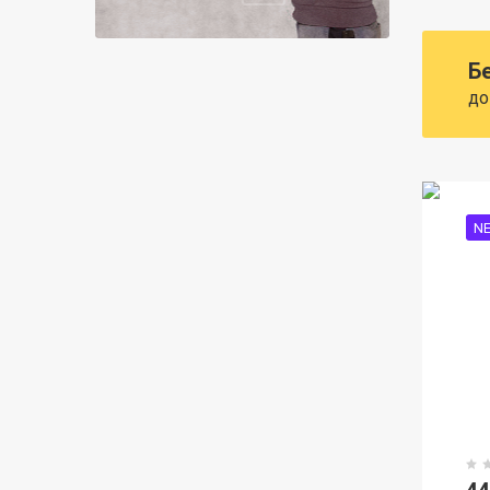
Б
до
N