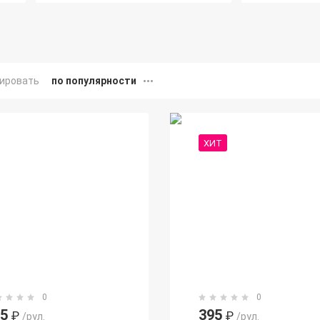
ировать
по популярности
ХИТ
0
0
95
395
₽
₽
/рул.
/рул.