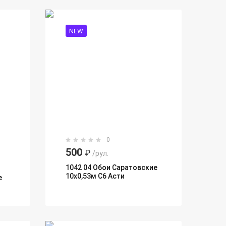
NEW
0
500
₽
/рул.
1042 04 Обои Саратовские
10х0,53м С6 Асти
е