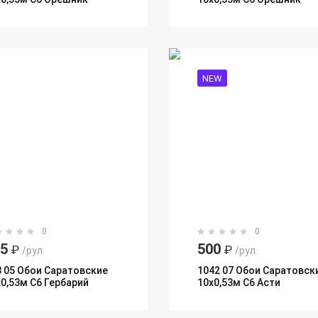
NEW
0
0
95
500
₽
₽
/рул.
/рул.
3 05 Обои Саратовские
1042 07 Обои Саратовск
х0,53м С6 Гербарий
10х0,53м С6 Асти