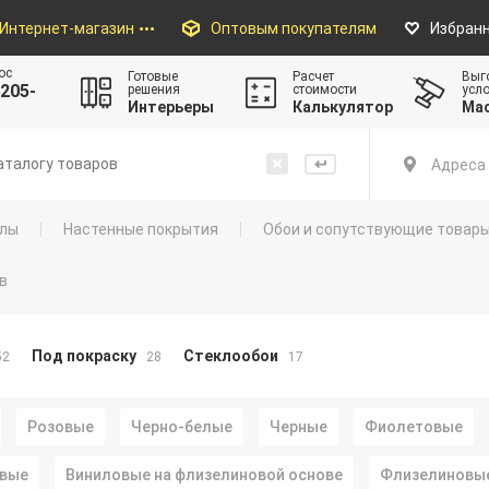
Интернет-магазин
Оптовым покупателям
Избран
ос
Готовые
Расчет
Выг
205-
решения
стоимости
усл
Интерьеры
Калькулятор
Ма
Адреса 
алы
Настенные покрытия
Обои и сопутствующие товар
в
Под покраску
Стеклообои
52
28
17
Розовые
Черно-белые
Черные
Фиолетовые
вые
Виниловые на флизелиновой основе
Флизелиновы