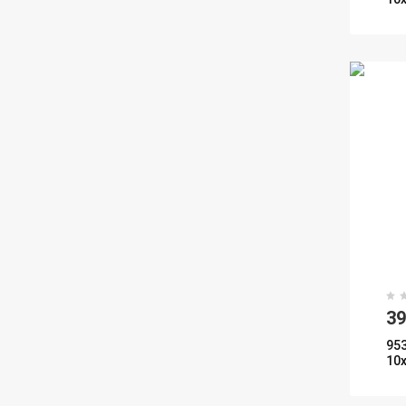
3
95
10