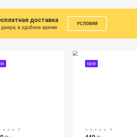
есплатная доставка
УСЛОВИЯ
 двери, в удобное время
EW
NEW
0
0