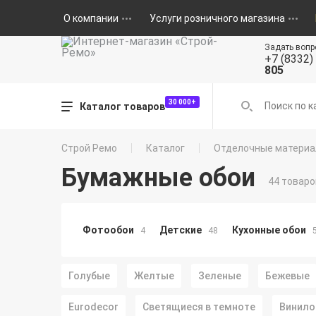
О компании
Услуги розничного магазина
Задать вопр
+7 (8332)
805
30 000+
Каталог товаров
Строй Ремо
Каталог
Отделочные матери
Бумажные обои
44 товаро
Фотообои
Детские
Кухонные обои
4
48
Голубые
Желтые
Зеленые
Бежевые
Eurodecor
Светящиеся в темноте
Винило