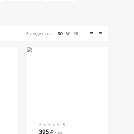
Выводить по
30
60
90
0
395
₽
/рул.