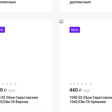
плексные
дуплексные
EW
NEW
0
0
40
440
₽
₽
/рул.
/рул.
4 02 Обои Саратовские
1045 02 Обои Саратовск
х0,53м С6 Верона
10х0,53м С6 Орешник