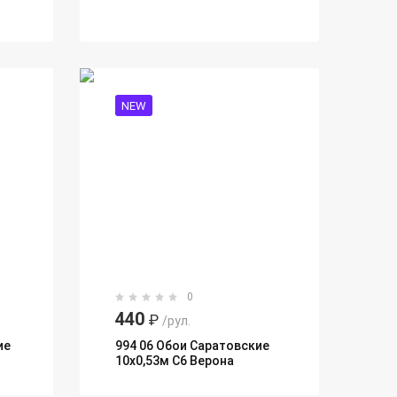
NEW
0
440
₽
/рул.
ие
994 06 Обои Саратовские
10х0,53м С6 Верона