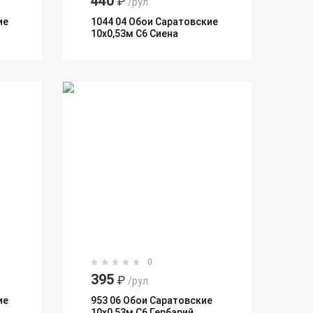
440
₽
/рул.
ие
1044 04 Обои Саратовские
10х0,53м С6 Сиена
0
395
₽
/рул.
ие
953 06 Обои Саратовские
10х0,53м С6 Гербарий