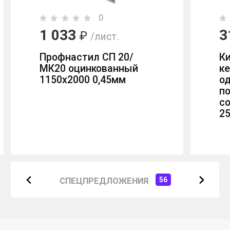
0
1 033
3
₽
/лист.
Профнастил СП 20/
К
МК20 оцинкованный
к
1150х2000 0,45мм
о
п
с
2
СПЕЦПРЕДЛОЖЕНИЯ
56