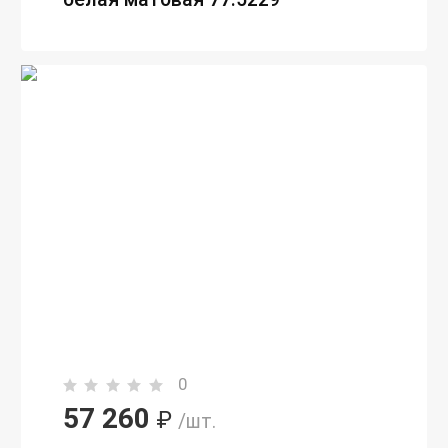
0
57 260
₽
/шт.