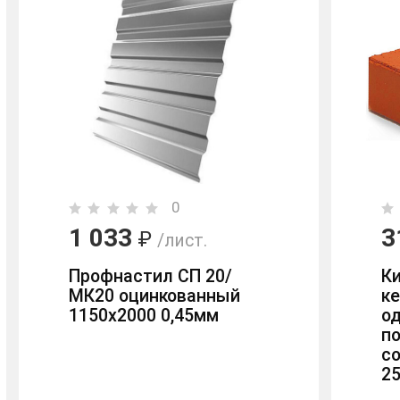
0
1 033
3
₽
/лист.
Профнастил СП 20/
К
МК20 оцинкованный
к
1150х2000 0,45мм
о
п
с
2