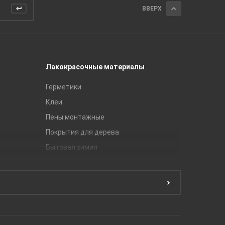
ВВЕРХ
Лакокрасочные материалы
Керамич
Герметики
Royce
Клеи
Global Ti
Пены монтажные
Gracia C
Покрытия для дерева
Unitile
Бытовая химия
Керамич
Краски
ЛБ Кера
Эмали
Тянь-Ш
Подготовка поверхности
Принадл
Строите