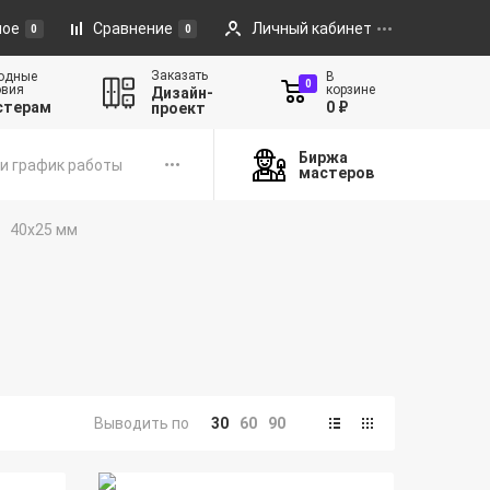
ное
Сравнение
Личный кабинет
0
0
Заказать
одные
В
0
овия
корзине
Дизайн-
стерам
0 ₽
проект
Биржа
и график работы
мастеров
40х25 мм
Выводить по
30
60
90