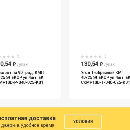
0
0
0,54
130,54
₽
₽
/упак.
/упак.
ворот на 90 град. КМП
Угол Т-образный КМТ
х25 ЭЛЕКОР уп.4шт IEK
40х25 ЭЛЕКОР уп.4шт IE
MP10D-P-040-025-K01
CKMP10D-T-040-025-K01
есплатная доставка
УСЛОВИЯ
 двери, в удобное время