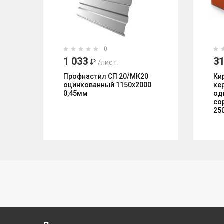
0
1 033
31
₽
/лист.
Профнастил СП 20/МК20
Ки
оцинкованный 1150х2000
ке
0,45мм
од
со
25