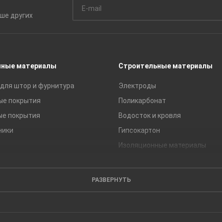
ьше
других
чные материалы
Строительные материалы
для штор и фурнитура
Электроды
ые покрытия
Поликарбонат
ые покрытия
Водосток и кровля
ники
Гипсокартон
Изоляционные материалы
Кирпич
Листовые материалы
РАЗВЕРНУТЬ
Пиломатериалы
Сайдинг
Строительные блоки