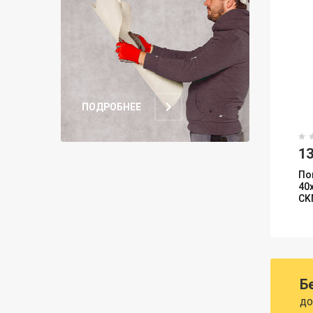
ПОДРОБНЕЕ
13
По
40
CK
Б
до