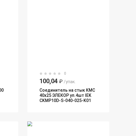
0
100,04
₽
/упак.
00
Соединитель на стык КМС
40х25 ЭЛЕКОР уп.4шт IEK
CKMP10D-S-040-025-K01