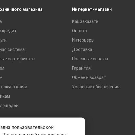
Сухие смеси
розничного магазина
Интернет-магазин
Сетки строительные
а
Как заказать
Тротуарная плитка и бордюры
в кредит
Оплата
уги
Интерьеры
ная система
Доставка
ные сертификаты
Полезные советы
ам
Гарантия
м
Обмен и возврат
 покупателям
Условные обозначения
икам
площадей
нализ пользовательской
. Также наш сайт использует