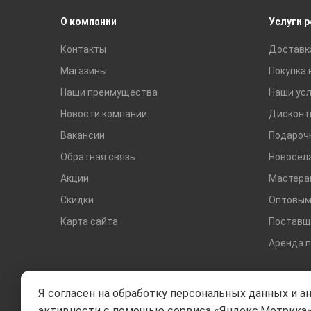
О компании
Услуги 
Контакты
Доставк
Магазины
Покупка 
Наши преимущества
Наши усл
Новости компании
Дисконт
Вакансии
Подароч
Обратная связь
Новосёл
Акции
Мастера
Скидки
Оптовым
Карта сайта
Поставщ
Аренда 
Я согласен на обработку персональных данных и а
активности с помощью сервиса «Яндекс.Метрика»