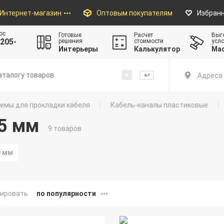
Интернет-магазин
Оптовым покупателям
Избран
ос
Готовые
Расчет
Выг
205-
решения
стоимости
усл
Интерьеры
Калькулятор
Ма
Адреса 
емы для прокладки кабеля
Кабель-каналы пластиковые
5 мм
9 товаров
0 мм
ировать
по популярности