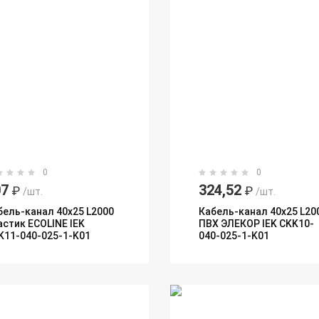
0
0
07
324,52
₽
₽
/шт.
/шт.
бель-канал 40х25 L2000
Кабель-канал 40х25 L20
астик ECOLINE IEK
ПВХ ЭЛЕКОР IEK CKK10-
K11-040-025-1-K01
040-025-1-K01