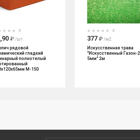
0
0
,90
377
₽
₽
/шт.
/м2.
рпич рядовой
Искусственная трава
рамический гладкий
"Искусственный Газон-
инарный полнотелый
5мм" 2м
ртированный
0х120х65мм М-150