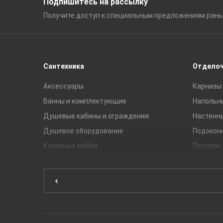
Подпишитесь на рассылку
Получите доступ к специальным
предложениям ран
Сантехника
Отдело
Аксессуары
Карнизы 
Ванны и комплектующие
Напольн
Душевые кабины и ограждения
Настенн
Душевое оборудование
Подокон
Кухонные мойки
Потолок
Мебель для ванной комнаты
Мебель для кухни
Унитазы и инсталляции
Раковины
Смесители