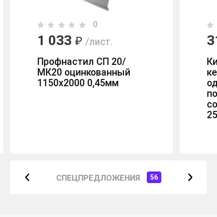
0
1 033
3
₽
/лист.
Профнастил СП 20/
К
МК20 оцинкованный
к
1150х2000 0,45мм
о
п
с
2
СПЕЦПРЕДЛОЖЕНИЯ
56