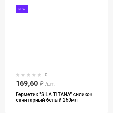
NEW
0
169,60
₽
/шт.
Герметик "SILA TITANA" cиликон
санитарный белый 260мл