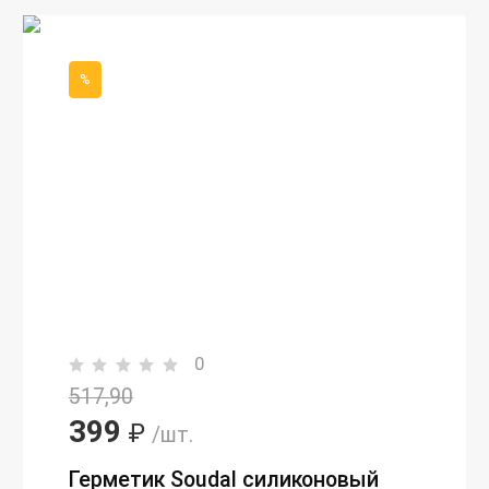
%
0
517,90
399
₽
/шт.
Герметик Soudal силиконовый