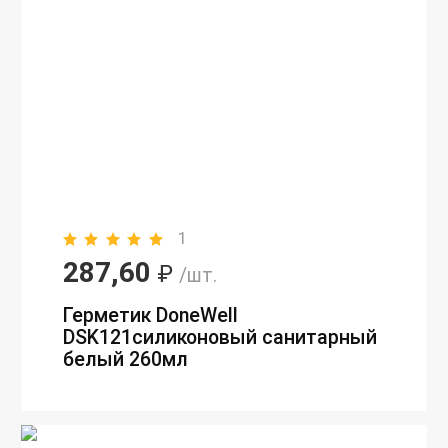
1
287,60
₽
/шт.
Герметик DoneWell
DSK121силиконовый санитарный
белый 260мл