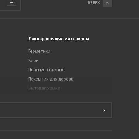
ВВЕРХ
Лакокрасочные материалы
Керамич
Герметики
Royce
Клеи
Global Ti
Пены монтажные
Gracia C
Покрытия для дерева
Unitile
Бытовая химия
Керамич
Краски
ЛБ Кера
Эмали
Тянь-Ш
Подготовка поверхности
Принадл
Строите