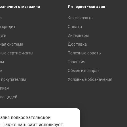
Сухие смеси
розничного магазина
Интернет-магазин
Сетки строительные
а
Как заказать
Тротуарная плитка и бордюры
в кредит
Оплата
уги
Интерьеры
ная система
Доставка
ные сертификаты
Полезные советы
ам
Гарантия
м
Обмен и возврат
 покупателям
Условные обозначения
икам
площадей
нализ пользовательской
. Также наш сайт использует