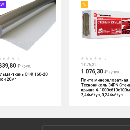
EW
%
0
0
839,80
1 076,32
₽
/рул.
1 076,30
₽
/упак.
льма-ткань СФК 160-20
лон 20м²
Плита минераловатная
Технониколь 34PN Стен
крыша 4-1000х610х100м
2,44м²/уп, 0,244м³/уп