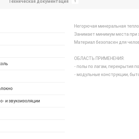
Техническая документация
1
Негорючая минеральная тепло-
Занимает минимум места при х
Материал безопасен для чело
ОБЛАСТЬ ПРИМЕНЕНИЯ:
коль
- полы по лагам, перекрытия п
- модульные конструкции, быт
олокно
о- и звукоизоляции