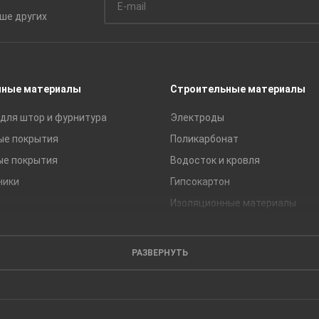
ьше
других
чные материалы
Строительные материалы
для штор и фурнитура
Электроды
ые покрытия
Поликарбонат
ые покрытия
Водосток и кровля
ники
Гипсокартон
Изоляционные материалы
Кирпич
Листовые материалы
РАЗВЕРНУТЬ
Пиломатериалы
Сайдинг
Строительные блоки