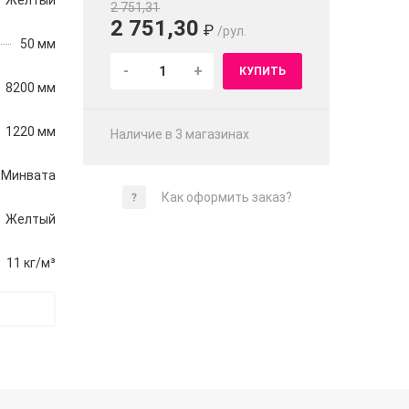
Желтый
2 751,31
2 751,30
₽
/рул.
50 мм
-
+
КУПИТЬ
8200 мм
1220 мм
Наличие в 3 магазинах
Минвата
Как оформить заказ?
Желтый
11 кг/м³