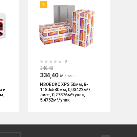
%
%
0
348,48
34
334,40
2
₽
/лист.
ИЗОБОКС XPS 50мм, 8-
TE
ы и
1180х580мм, 0,03422м³/
11
м,
лист, 0,27376м³/упак,
ли
5,4752м²/упак
5,