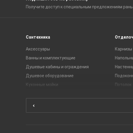
Получите доступ к специальным
предложениям ран
Сантехника
Отдело
Аксессуары
Карнизы 
Ванны и комплектующие
Напольн
Душевые кабины и ограждения
Настенн
Душевое оборудование
Подокон
Кухонные мойки
Потолок
Мебель для ванной комнаты
Мебель для кухни
Унитазы и инсталляции
Раковины
Смесители