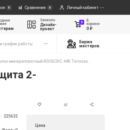
ное
Сравнение
Личный кабинет
0
0
Заказать
одные
В
0
овия
корзине
Дизайн-
стерам
0 ₽
проект
Биржа
и график работы
мастеров
улон минераловатный ИЗОБОКС 44R Теплоза...
щита 2-
225632
Цена