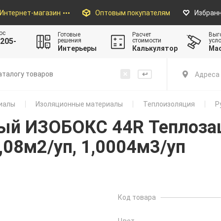
Интернет-магазин
Оптовым покупателям
Избран
ос
Готовые
Расчет
Выг
205-
решения
стоимости
усл
Интерьеры
Калькулятор
Ма
Адреса 
иалы
Изоляционные материалы
Теплоизоляция
Р
ый ИЗОБОКС 44R Теплоза
08м2/уп, 1,0004м3/уп
Код товара