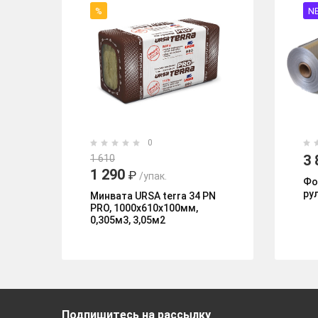
%
N
0
3 
1 610
1 290
₽
/упак.
Фо
ру
Минвата URSA terra 34 PN
PRO, 1000х610х100мм,
0,305м3, 3,05м2
Подпишитесь на рассылку