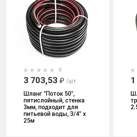
0
3 703,53
1
₽
/шт.
Шланг "Поток 50",
Шл
пятислойный, стенка
тр
3мм, подходит для
2.
питьевой воды, 3/4" х
25м