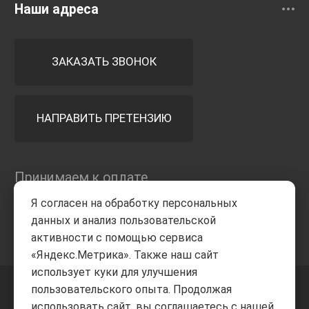
Наши адреса
ЗАКАЗАТЬ ЗВОНОК
НАПРАВИТЬ ПРЕТЕНЗИЮ
Принимаем к оплате
Я согласен на обработку персональных
данных и анализ пользовательской
активности с помощью сервиса
«Яндекс.Метрика». Также наш сайт
использует куки для улучшения
пользовательского опыта. Продолжая
+7 8332
205-805
ВВЕРХ
использовать сайт, вы соглашаетесь с нашей