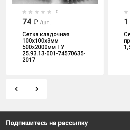
0
74
1
₽
/шт.
Сетка кладочная
С
100х100х3мм
пр
500х2000мм ТУ
1,
25.93.13-001-74570635-
2017
Подпишитесь на рассылку