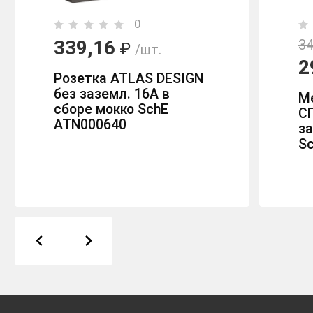
0
339,16
34
₽
/шт.
2
Розетка ATLAS DESIGN
без заземл. 16А в
М
сборе мокко SchE
С
ATN000640
за
S