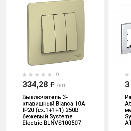
0
334,28
3
₽
/шт.
Выключатель 3-
Р
клавишный Blanca 10А
At
IP20 (сх.1+1+1) 250В
м
бежевый Systeme
Sy
Electric BLNVS100507
A