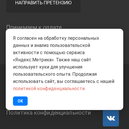
НАПРАВИТЬ ПРЕТЕНЗИЮ
Принимаем к оплате
Я согласен на обработку персональных
данных и анализ пользовательской
активности с помощью сервиса
«Яндекс.Метрика». Также наш сайт
использует куки для улучшения
пользовательского опыта. Продолжая
+7 8332
205-805
ВВЕРХ
использовать сайт, вы соглашаетесь с нашей
политикой конфиденциальности
.
© Все права защищены
ИП Баранов А.С. 2026
OK
Политика конфиденциальности