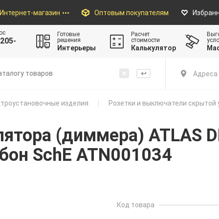
Интернет-магазин
Оптовым покупателям
Избран
ос
Готовые
Расчет
Выг
205-
решения
стоимости
усл
Интерьеры
Калькулятор
Ма
Адреса 
троустановочные изделия
Розетки и выключатели скрытой 
лятора (диммера) ATLAS D
бон SchE ATN001034
Код товара