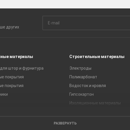
ьше
других
чные материалы
Строительные материалы
для штор и фурнитура
Электроды
ые покрытия
Поликарбонат
ые покрытия
Водосток и кровля
ники
Гипсокартон
Изоляционные материалы
Кирпич
Листовые материалы
РАЗВЕРНУТЬ
Пиломатериалы