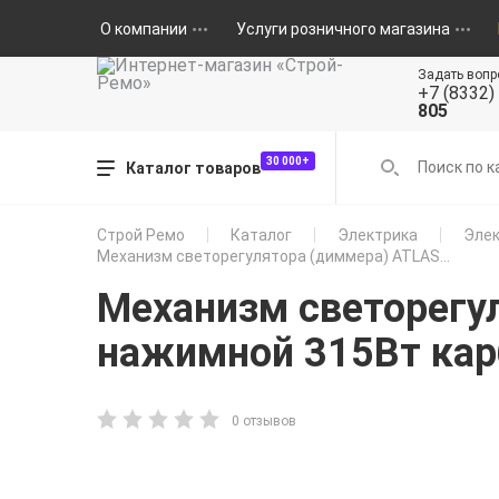
О компании
Услуги розничного магазина
Задать вопр
+7 (8332)
805
30 000+
Каталог товаров
Строй Ремо
Каталог
Электрика
Элек
Механизм светорегулятора (диммера) ATLAS...
Механизм светорегу
нажимной 315Вт кар
0 отзывов