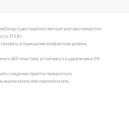
tlasDesign (цвет карбон) светорегулятора поворотно-
сть 315 Вт.
установить в помещении комфортный уровень
нного ABS-пластика, устойчивого к царапинам и УФ-
uch» к изделию приятно прикасаться.
ак выключатель или переключатель.