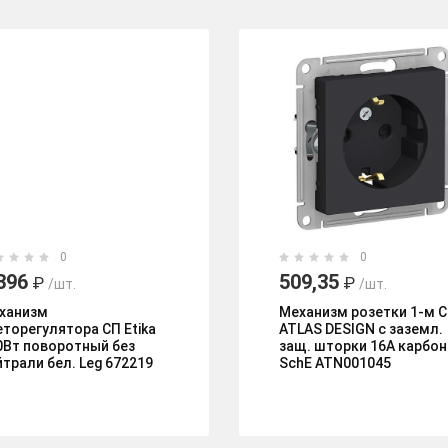
0
0
396
509,35
₽
₽
/шт.
/шт.
ханизм
Механизм розетки 1-м 
еторегулятора СП Etika
ATLAS DESIGN с заземл.
0Вт поворотный без
защ. шторки 16А карбон
йтрали бел. Leg 672219
SchE ATN001045