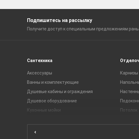
Подпишитесь на рассылку
Получите доступ к специальным
предложениям ран
Сантехника
Отдело
Аксессуары
Карнизы 
Ванны и комплектующие
Напольн
Душевые кабины и ограждения
Настенн
Душевое оборудование
Подокон
Кухонные мойки
Потолок
Мебель для ванной комнаты
Мебель для кухни
Унитазы и инсталляции