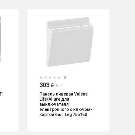
0
303
1
₽
/шт.
СП
Панель лицевая Valena
Ме
Life/Allure для
2-
выключателя
ли
электронного с ключом-
бе
картой бел. Leg 755160
ко