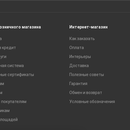
Сайдинг
Строительные блоки
Сухие смеси
розничного магазина
Интернет-магазин
Сетки строительные
а
Как заказать
Тротуарная плитка и бордюры
в кредит
Оплата
уги
Интерьеры
ная система
Доставка
ные сертификаты
Полезные советы
ам
Гарантия
м
Обмен и возврат
 покупателям
Условные обозначения
икам
площадей