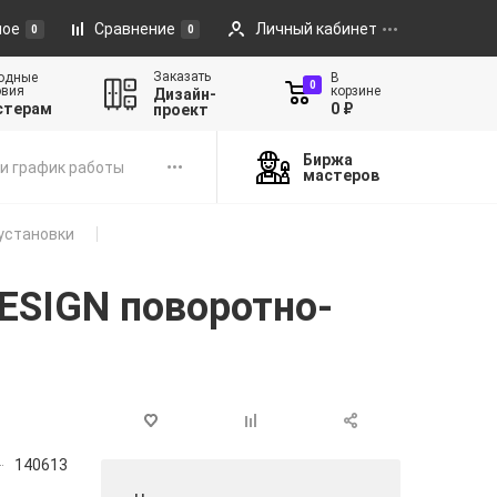
ное
Сравнение
Личный кабинет
0
0
Заказать
одные
В
0
овия
корзине
Дизайн-
стерам
0 ₽
проект
Биржа
и график работы
мастеров
установки
ESIGN поворотно-
140613