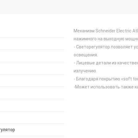
Механизм Schneider Electric A
нажимного на выходную мощно
- Светорегулятор позволяет 
освещения.
- Лицевые детали из качестве
излучению.
- Благодаря покрытию «soft to
-Может использовать также к
гулятор