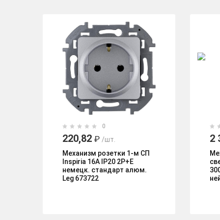
0
220,82
2 
₽
/шт.
Механизм розетки 1-м СП
Ме
Inspiria 16А IP20 2P+E
св
немецк. стандарт алюм.
30
Leg 673722
не