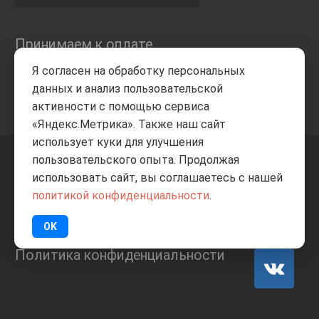
Принимаем к оплате
Я согласен на обработку персональных
данных и анализ пользовательской
активности с помощью сервиса
«Яндекс.Метрика». Также наш сайт
использует куки для улучшения
пользовательского опыта. Продолжая
+7 8332
205-805
ВВЕРХ
использовать сайт, вы соглашаетесь с нашей
политикой конфиденциальности
.
© Все права защищены
ИП Баранов А.С. 2026
OK
Политика конфиденциальности