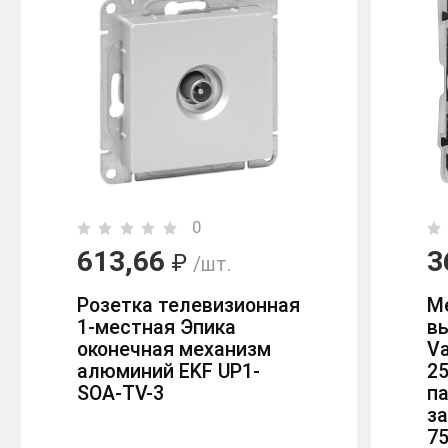
0
613,66
3
₽
/шт.
Розетка телевизионная
М
1-местная Эпика
в
оконечная механизм
Va
алюминий EKF UP1-
25
SOA-TV-3
п
з
7