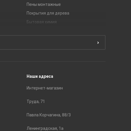
Пены монтажные
Gracia C
Покрытия для дерева
Unitile
Бытовая химия
Керамич
Краски
ЛБ Кера
Эмали
Тянь-Ш
Подготовка поверхности
Принадл
Строите
Наши адреса
Интернет-магазин
Труда, 71
Павла Корчагина, 88/3
Ленинградская, 1а