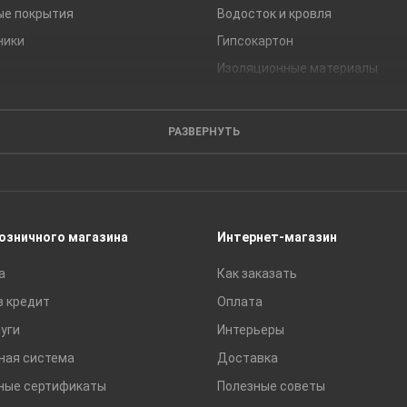
ые покрытия
Водосток и кровля
ники
Гипсокартон
Изоляционные материалы
Кирпич
Листовые материалы
РАЗВЕРНУТЬ
Пиломатериалы
Сайдинг
Строительные блоки
Сухие смеси
розничного магазина
Интернет-магазин
Сетки строительные
а
Как заказать
Тротуарная плитка и бордюры
в кредит
Оплата
уги
Интерьеры
ная система
Доставка
ные сертификаты
Полезные советы