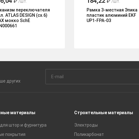
6,04
184,22
₽
₽
/шт.
/шт.
ханизм переключателя
Рамка 3-местная Эпика
л. ATLAS DESIGN (сх.6)
пластик алюминий EKF
АХ мокко SchE
UP1-FPA-03
N000661
ьше
других
чные материалы
Строительные материалы
для штор и фурнитура
Электроды
ые покрытия
Поликарбонат