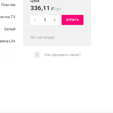
Цена
Пластик
336,11
₽
/шт.
зетка TV
-
+
КУПИТЬ
Белый
Нет на складе
alena Life
Как оформить заказ?