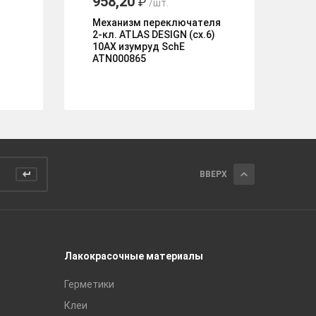
958,20
3
₽
/шт.
Механизм переключателя
Ра
2-кл. ATLAS DESIGN (сх.6)
пл
10АХ изумруд SchE
FP
ATN000865
ВВЕРХ
Лакокрасочные материалы
Керамич
Герметики
Royce
Клеи
Global Ti