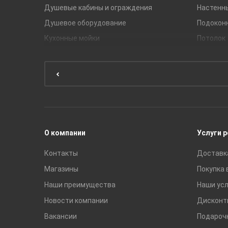
Душевые кабины и ограждения
Настенн
Душевое оборудование
Подокон
Кухонные мойки
Потолок
Мебель для ванной комнаты
Мебель для кухни
Унитазы и инсталляции
Раковины
Смесители
О компании
Услуги 
Контакты
Доставк
Магазины
Покупка 
Наши преимущества
Наши усл
Новости компании
Дисконт
Вакансии
Подароч