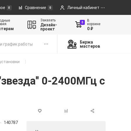
ное
Сравнение
Личный кабинет
0
0
Заказать
одные
В
0
овия
корзине
Дизайн-
стерам
0 ₽
проект
Биржа
и график работы
мастеров
установки
"звезда" 0-2400МГц с
140787