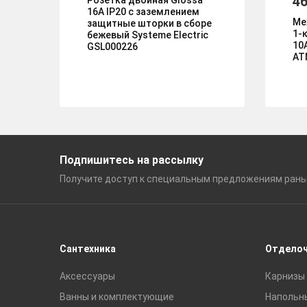
46
Розетка двойная Glossa
16А IP20 с заземлением
Ме
защитные шторки в сборе
1-к
бежевый Systeme Electric
10
GSL000226
AT
Подпишитесь на рассылку
Получите доступ к специальным
предложениям ран
Сантехника
Отдело
Аксессуары
Карнизы 
Ванны и комплектующие
Напольн