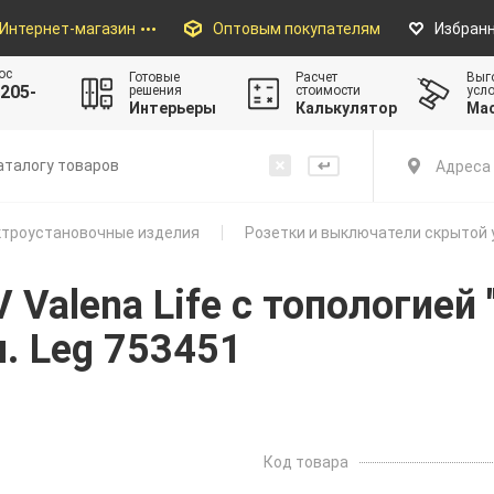
Интернет-магазин
Оптовым покупателям
Избран
ос
Готовые
Расчет
Выг
205-
решения
стоимости
усл
Интерьеры
Калькулятор
Ма
Адреса 
троустановочные изделия
Розетки и выключатели скрытой 
Valena Life с топологией 
. Leg 753451
Код товара