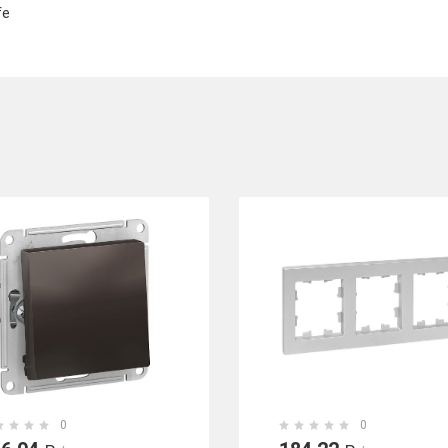
fe
0
0