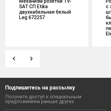
Механизм розетки TV-
Ро
SAT СП Etika
с
двухкабельная белый
ш
Leg 672257
б
к
п
El
Подпишитесь на рассылку
Получите доступ к специальным
предложениям раньше
других