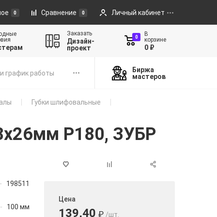
ное
Сравнение
Личный кабинет
0
0
Заказать
одные
В
0
овия
корзине
Дизайн-
стерам
0 ₽
проект
Биржа
и график работы
мастеров
алы
Губки шлифовальные
8х26мм P180, ЗУБР
198511
Цена
100 мм
139,40
₽
/шт.