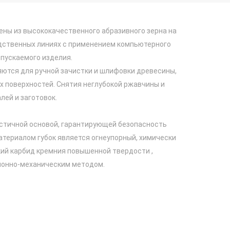
ены из высококачественного абразивного зерна на
дственных линиях с применением компьютерного
пускаемого изделия.
ются для ручной зачистки и шлифовки древесины,
х поверхностей. Снятия неглубокой ржавчины и
лей и заготовок.
тичной основой, гарантирующей безопасность
териалом губок является огнеупорный, химически
ий карбид кремния повышенной твердости ,
ионно-механическим методом.