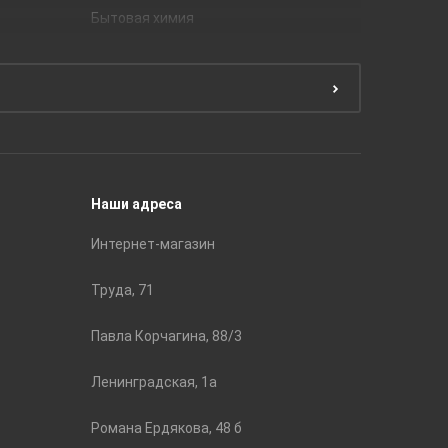
Бытовая химия
Керамич
Краски
ЛБ Кера
Эмали
Тянь-Ш
Подготовка поверхности
Принадл
Строите
Наши адреса
Интернет-магазин
Труда, 71
Павла Корчагина, 88/3
Ленинградская, 1а
Романа Ердякова, 48 б