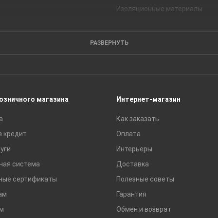
Изоляционные материалы
Кирпич
Листовые материалы
РАЗВЕРНУТЬ
Пиломатериалы
Сайдинг
Строительные блоки
Сухие смеси
розничного магазина
Интернет-магазин
Сетки строительные
а
Как заказать
Тротуарная плитка и бордюры
в кредит
Оплата
уги
Интерьеры
ная система
Доставка
ные сертификаты
Полезные советы
ам
Гарантия
м
Обмен и возврат