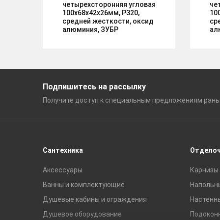
четырехсторонняя угловая
че
100х68х42х26мм, P320,
10
средней жесткости, оксид
ср
алюминия, ЗУБР
ал
Подпишитесь на рассылку
Получите доступ к специальным
предложениям ран
Сантехника
Отдело
Аксессуары
Карнизы 
Ванны и комплектующие
Напольн
Душевые кабины и ограждения
Настенн
Душевое оборудование
Подокон