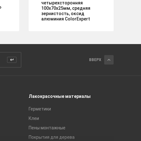
четырехсторонняя
че
Р
100х70х25мм, средняя
10
зернистость, оксид
ср
алюминия ColorExpert
ал
ВВЕРХ
Лакокрасочные материалы
Керамич
Герметики
Royce
Клеи
Global Ti
Пены монтажные
Gracia C
Покрытия для дерева
Unitile