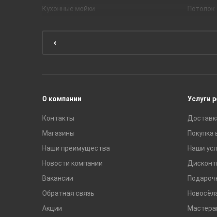
Кухонные мойки
Потолок
Мебель для ванной комнаты
Мебель для кухни
Унитазы и инсталляции
Раковины
Смесители
О компании
Услуги 
Контакты
Доставк
Магазины
Покупка 
Наши преимущества
Наши усл
Новости компании
Дисконт
Вакансии
Подароч
Обратная связь
Новосёл
Акции
Мастера