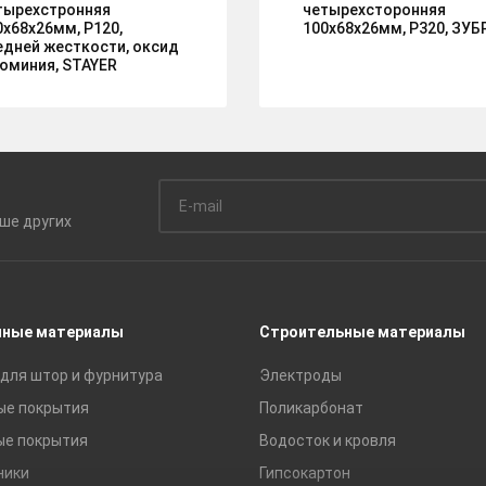
тырехстронняя
четырехсторонняя
0х68х26мм, P120,
100х68х26мм, P320, ЗУБ
едней жесткости, оксид
юминия, STAYER
ьше
других
чные материалы
Строительные материалы
для штор и фурнитура
Электроды
ые покрытия
Поликарбонат
ые покрытия
Водосток и кровля
ники
Гипсокартон