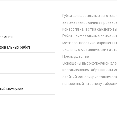
Губки шлифовальные изготовл
автоматизированных произво
контроля качества каждого вы
Губки шлифовальные примення
кремния
металла, пластика, окрашенны
фовальных работ
окалины с металлических дета
Преимущества
Оснащены высокопрочной элас
использования..Абразивным ма
стойкий моноликристаллическ
нанесённый на основу вибрац
ный материал