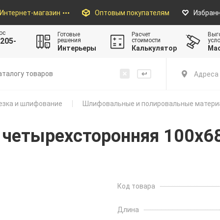
Интернет-магазин
Оптовым покупателям
Избран
ос
Готовые
Расчет
Выг
205-
решения
стоимости
усл
Интерьеры
Калькулятор
Ма
Адреса 
езка и шлифование
Шлифовальные и полировальные матери
 четырехсторонняя 100х6
Код товара
Длина