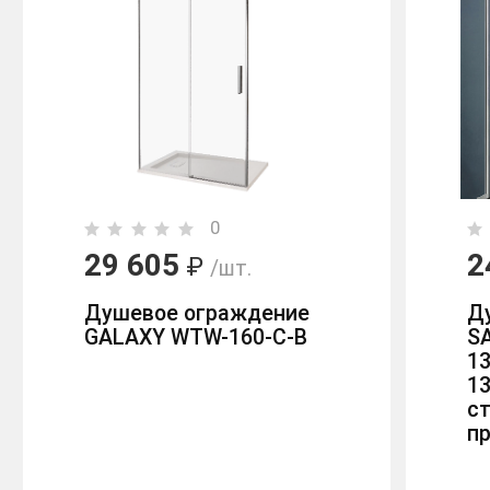
0
29 605
2
₽
/шт.
Душевое ограждение
Д
GALAXY WTW-160-C-B
S
13
1
ст
п