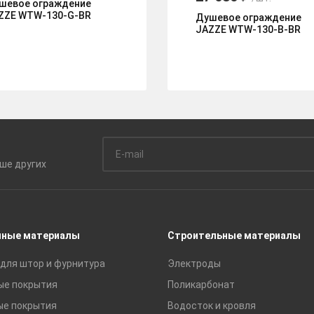
шевое ограждение
ZZE WTW-130-G-BR
Душевое ограждение
JAZZE WTW-130-B-BR
ьше
других
чные материалы
Строительные материалы
для штор и фурнитура
Электроды
ые покрытия
Поликарбонат
ые покрытия
Водосток и кровля