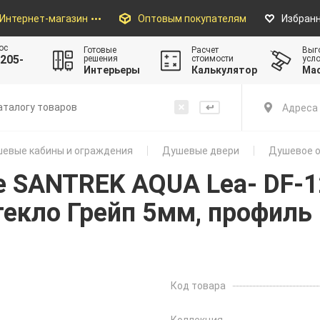
Интернет-магазин
Оптовым покупателям
Избран
ос
Готовые
Расчет
Выг
205-
решения
стоимости
усл
Интерьеры
Калькулятор
Ма
Адреса 
евые кабины и ограждения
Душевые двери
Душевое о
 SANTREK AQUA Lea- DF-12
текло Грейп 5мм, профиль
Код товара