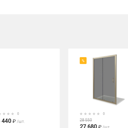
%
0
0
 440
28 550
₽
/шт.
27 680
₽
/шт.