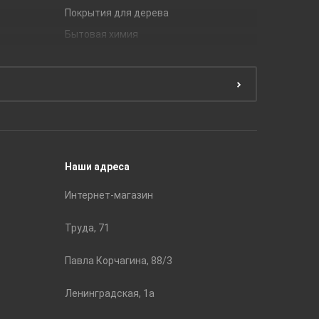
Покрытия для дерева
Unitile
Бытовая химия
Керамич
Краски
ЛБ Кера
Эмали
Тянь-Ш
Подготовка поверхности
Принадл
Строите
Наши адреса
Интернет-магазин
Труда, 71
Павла Корчагина, 88/3
Ленинградская, 1а