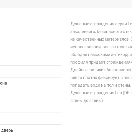
Душевые ограждения серии Lea
закаленного, безопасного сте
из качественных материалов.
использовании, элегантность
обладает высокими антикорро
профиля придает ограждениям
Двойные ролики обеспечивают
лента плотно фиксирует стекл
дона
попадать воде на пол и стены.
Душевые ограждения Lea (DF- 
стены до стены).
 дверь