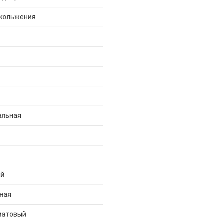
скольжения
альная
ий
ная
матовый