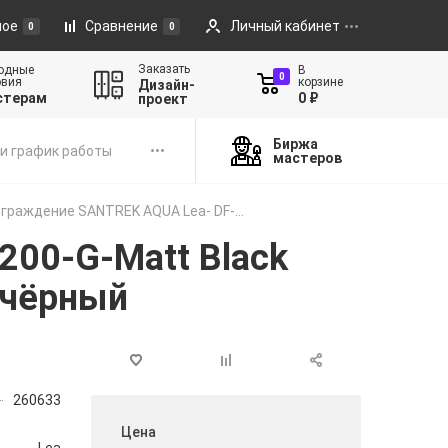
ное
Сравнение
Личный кабинет
0
0
Заказать
одные
В
0
овия
корзине
Дизайн-
стерам
0 ₽
проект
Биржа
и график работы
мастеров
граждение SANTREK AQUA Lea- DF-...
00-G-Matt Black
 чёрный
260633
Цена