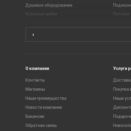
Душевое оборудование
Подокон
Кухонные мойки
Потолок
Мебель для ванной комнаты
Мебель для кухни
Унитазы и инсталляции
Раковины
Смесители
О компании
Услуги 
Контакты
Доставк
Магазины
Покупка 
Наши преимущества
Наши усл
Новости компании
Дисконт
Вакансии
Подароч
Обратная связь
Новосёл