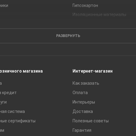
ники
Гипсокартон
Изоляционные материалы
Кирпич
Листовые материалы
РАЗВЕРНУТЬ
Пиломатериалы
Сайдинг
Строительные блоки
Сухие смеси
розничного магазина
Интернет-магазин
Сетки строительные
а
Как заказать
Тротуарная плитка и бордюры
в кредит
Оплата
уги
Интерьеры
ная система
Доставка
ные сертификаты
Полезные советы
ам
Гарантия