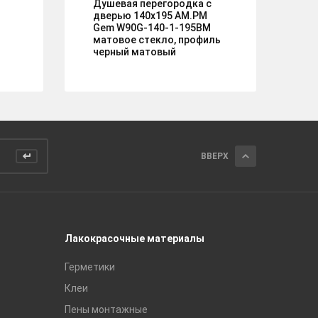
Душевая перегородка с
Ду
дверью 140x195 AM.PM
SA
Gem W90G-140-1-195BM
90
матовое стекло, профиль
пр
черный матовый
5м
ВВЕРХ
Лакокрасочные материалы
Керамич
Герметики
Royce
Клеи
Global Ti
Пены монтажные
Gracia C