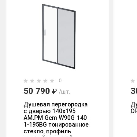
0
50 790
3
₽
/шт.
Душевая перегородка
Д
с дверью 140x195
O
AM.PM Gem W90G-140-
1-195BG тонированное
стекло, профиль