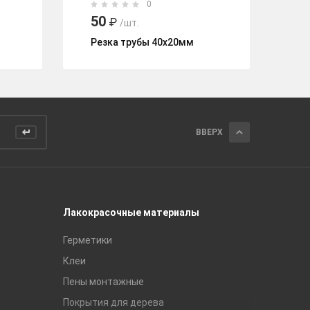
0
50
4
₽
/шт.
Резка трубы 40х20мм
Ре
ВВЕРХ
Лакокрасочные материалы
Керамич
Герметики
Royce
Клеи
Global Ti
Пены монтажные
Gracia C
Покрытия для дерева
Unitile