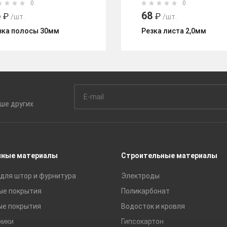
0
0
6
68
₽
₽
/шт.
/шт.
зка полосы 30мм
Резка листа 2,0мм
ьше
других
чные материалы
Строительные материалы
для штор и фурнитура
Электроды
ые покрытия
Поликарбонат
ые покрытия
Водосток и кровля
ники
Гипсокартон