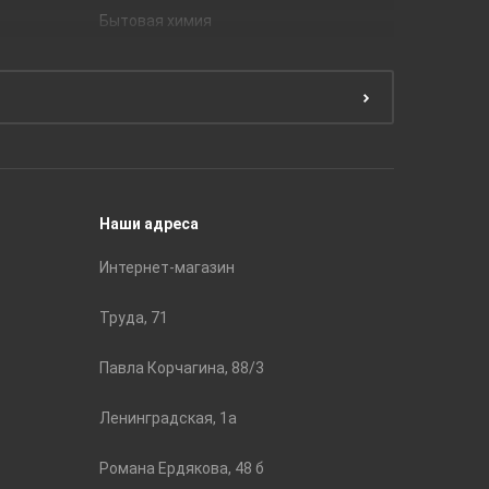
Бытовая химия
Керамич
Краски
ЛБ Кера
Эмали
Тянь-Ш
Подготовка поверхности
Принадл
Строите
Наши адреса
Интернет-магазин
Труда, 71
Павла Корчагина, 88/3
Ленинградская, 1а
Романа Ердякова, 48 б