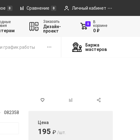
ное
Сравнение
Личный кабинет
0
0
Заказать
одные
В
0
овия
корзине
Дизайн-
стерам
0 ₽
проект
Биржа
и график работы
мастеров
082358
Цена
195
₽
/шт.