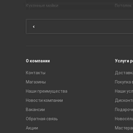
Кухонные мойки
Потолок
Мебель для ванной комнаты
Мебель для кухни
Унитазы и инсталляции
Раковины
Смесители
О компании
Услуги 
Контакты
Доставк
Магазины
Покупка 
Наши преимущества
Наши усл
Новости компании
Дисконт
Вакансии
Подароч
Обратная связь
Новосёл
Акции
Мастера