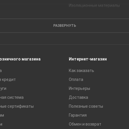
Изоляционные материалы
Кирпич
Листовые материалы
РАЗВЕРНУТЬ
Пиломатериалы
Сайдинг
Строительные блоки
Сухие смеси
розничного магазина
Интернет-магазин
Сетки строительные
а
Как заказать
Тротуарная плитка и бордюры
в кредит
Оплата
уги
Интерьеры
ная система
Доставка
ные сертификаты
Полезные советы
ам
Гарантия
м
Обмен и возврат