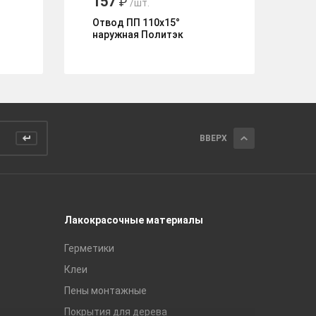
157
8
₽
/шт.
Отвод ПП 110х15°
За
наружная Политэк
П
ВВЕРХ
Лакокрасочные материалы
Керамич
Герметики
Royce
Клеи
Global Ti
Пены монтажные
Gracia C
Покрытия для дерева
Unitile