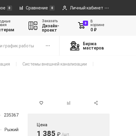
ное
Сравнение
Личный кабинет
0
0
Заказать
одные
В
0
овия
корзине
Дизайн-
стерам
0 ₽
проект
Биржа
и график работы
мастеров
зация
Системы внешней канализации
235367
Цена
Рыжий
1 385
₽
/шт.