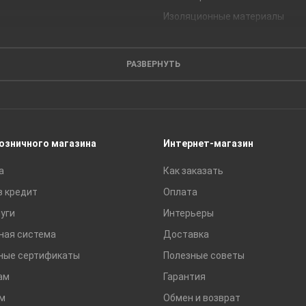
Изоляционные материалы
Кирпич
Листовые материалы
РАЗВЕРНУТЬ
Пиломатериалы
Сайдинг
Строительные блоки
Сухие смеси
розничного магазина
Интернет-магазин
Сетки строительные
а
Как заказать
Тротуарная плитка и бордюры
в кредит
Оплата
уги
Интерьеры
ная система
Доставка
ные сертификаты
Полезные советы
ам
Гарантия
м
Обмен и возврат