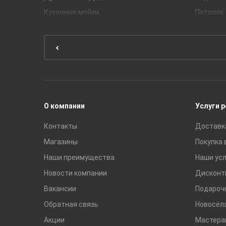
Кухонные мойки
Потолок
Мебель для ванной комнаты
Мебель для кухни
Унитазы и инсталляции
Раковины
Смесители
О компании
Услуги 
Контакты
Доставк
Магазины
Покупка 
Наши преимущества
Наши усл
Новости компании
Дисконт
Вакансии
Подароч
Обратная связь
Новосёл
Акции
Мастера