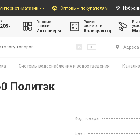
Интернет-магазин
Оптовым покупателям
Избран
ос
Готовые
Расчет
Выг
205-
решения
стоимости
усл
Интерьеры
Калькулятор
Ма
Адреса 
ика
Системы водоснабжения и водоотведения
Канали
60 Политэк
Код товара
Цвет