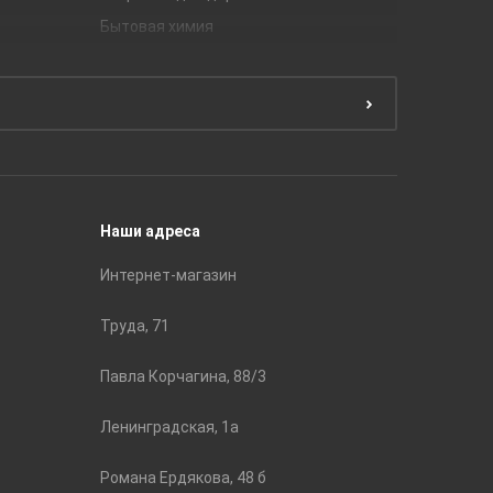
Бытовая химия
Керамич
Краски
ЛБ Кера
Эмали
Тянь-Ш
Подготовка поверхности
Принадл
Строите
Наши адреса
Интернет-магазин
Труда, 71
Павла Корчагина, 88/3
Ленинградская, 1а
Романа Ердякова, 48 б