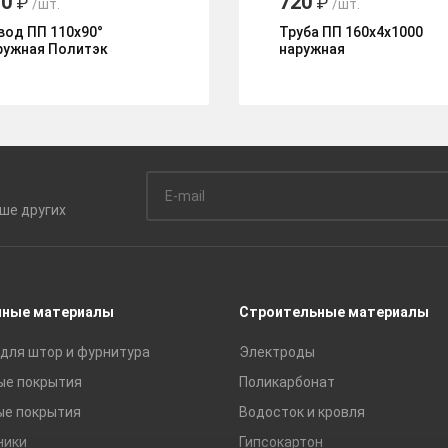
70
720
₽
₽
/шт.
/шт.
вод ПП 110х90°
Труба ПП 160х4х1000
ружная Политэк
наружная
ьше
других
чные материалы
Строительные материалы
для штор и фурнитура
Электроды
ые покрытия
Поликарбонат
ые покрытия
Водосток и кровля
ники
Гипсокартон