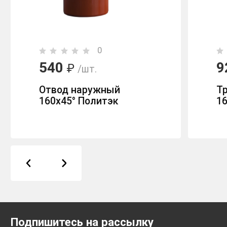
0
540
9
₽
/шт.
Отвод наружный
Т
160х45° Политэк
16
Подпишитесь на рассылку