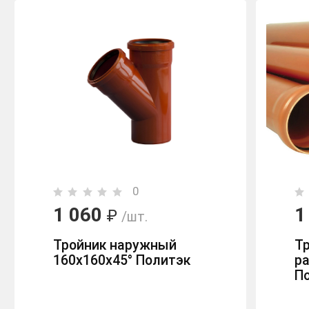
0
1 060
1
₽
/шт.
Тройник наружный
Тр
160х160х45° Политэк
р
П