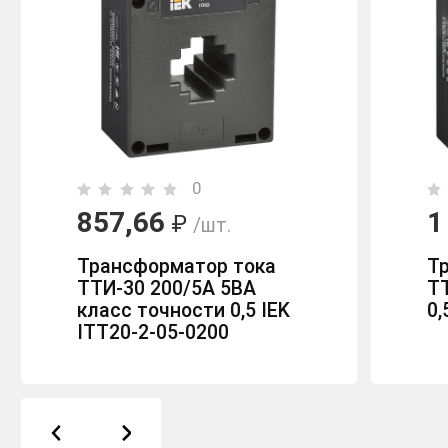
0
857,66
1
₽
/шт.
Трансформатор тока
Т
ТТИ-30 200/5А 5ВА
Т
класс точности 0,5 IEK
0,
ITT20-2-05-0200