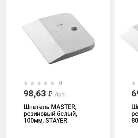
0
98,63
6
₽
/шт.
Шпатель MASTER,
Ш
резиновый белый,
р
100мм, STAYER
8