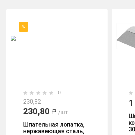
%
0
1
230,82
230,80
₽
/шт.
Шп
к
Шпательная лопатка,
3
нержавеющая сталь,