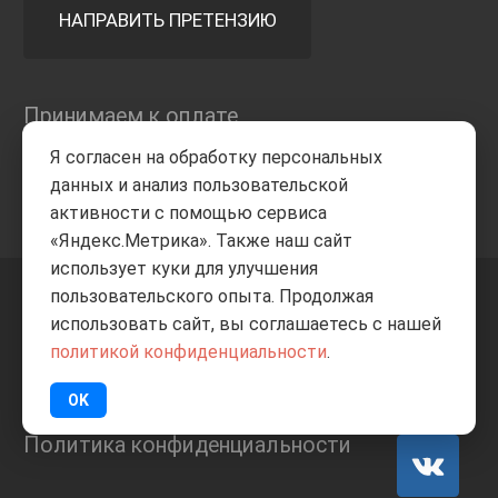
НАПРАВИТЬ ПРЕТЕНЗИЮ
Принимаем к оплате
Я согласен на обработку персональных
данных и анализ пользовательской
активности с помощью сервиса
«Яндекс.Метрика». Также наш сайт
использует куки для улучшения
пользовательского опыта. Продолжая
+7 8332
205-805
ВВЕРХ
использовать сайт, вы соглашаетесь с нашей
политикой конфиденциальности
.
© Все права защищены
ИП Баранов А.С. 2026
OK
Политика конфиденциальности