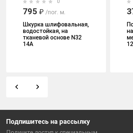
0
795
3
₽
/пог. м.
Шкурка шлифовальная,
П
водостойкая, на
н
тканевой основе N32
ме
14А
1
Подпишитесь на рассылку
Получите доступ к специальным