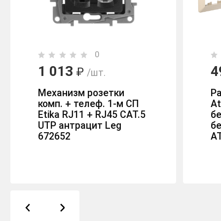
0
1 013
4
₽
/шт.
Механизм розетки
Р
комп. + телеф. 1-м СП
At
Etika RJ11 + RJ45 CAT.5
б
UTP антрацит Leg
бе
672652
A