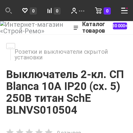
0
0
0
Каталог
30 000+
товаров
Розетки и выключатели скрытой
установки
Выключатель 2-кл. СП
Blanca 10А IP20 (сх. 5)
250В титан SchE
BLNVS010504
0 отзывов