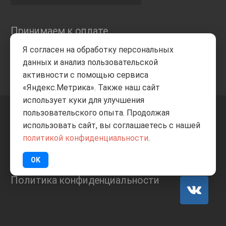
Принимаем к оплате
Я согласен на обработку персональных
данных и анализ пользовательской
активности с помощью сервиса
«Яндекс.Метрика». Также наш сайт
использует куки для улучшения
пользовательского опыта. Продолжая
+7 8332
205-805
ВВЕРХ
использовать сайт, вы соглашаетесь с нашей
политикой конфиденциальности
.
© Все права защищены
ИП Баранов А.С. 2026
OK
Политика конфиденциальности