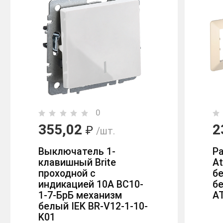
0
355,02
2
₽
/шт.
Выключатель 1-
Р
клавишный Brite
At
проходной с
б
индикацией 10А ВС10-
бе
1-7-БрБ механизм
A
белый IEK BR-V12-1-10-
K01