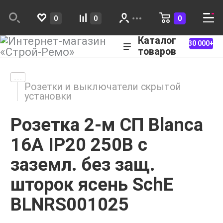
0
0
0
Каталог
30 000+
товаров
Розетки и выключатели скрытой
установки
Розетка 2-м СП Blanca
16А IP20 250В с
заземл. без защ.
шторок ясень SchE
BLNRS001025