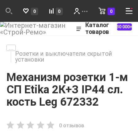
0
0
0
Каталог
30 000+
товаров
Розетки и выключатели скрытой
установки
Механизм розетки 1-м
СП Etika 2К+З IP44 сл.
кость Leg 672332
0 отзывов