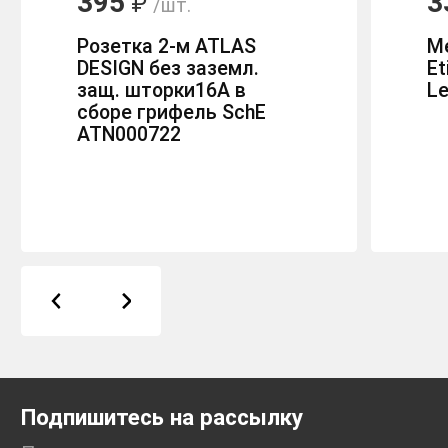
395
3
₽
/шт.
Розетка 2-м ATLAS
М
DESIGN без заземл.
Et
защ. шторки16А в
Le
сборе грифель SchE
ATN000722
Подпишитесь на рассылку