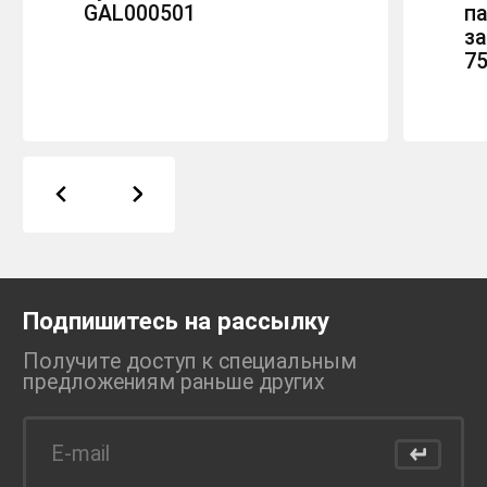
GAL000501
п
з
7
Подпишитесь на рассылку
Получите доступ к специальным
предложениям раньше
других