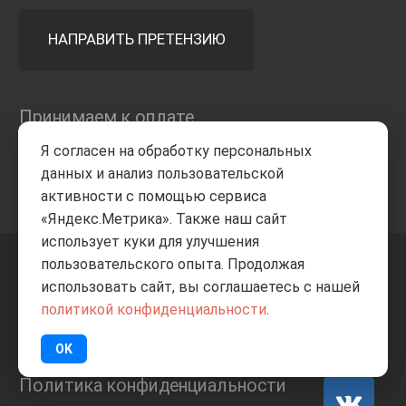
НАПРАВИТЬ ПРЕТЕНЗИЮ
Принимаем к оплате
Я согласен на обработку персональных
данных и анализ пользовательской
активности с помощью сервиса
«Яндекс.Метрика». Также наш сайт
использует куки для улучшения
пользовательского опыта. Продолжая
+7 8332
205-805
ВВЕРХ
использовать сайт, вы соглашаетесь с нашей
политикой конфиденциальности
.
© Все права защищены
ИП Баранов А.С. 2026
OK
Политика конфиденциальности