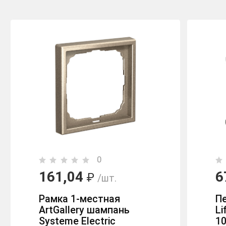
0
161,04
6
₽
/шт.
Рамка 1-местная
П
ArtGallery шампань
L
Systeme Electric
10