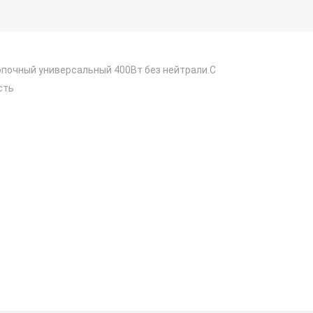
нопочный универсальный 400Вт без нейтрали.С
сть