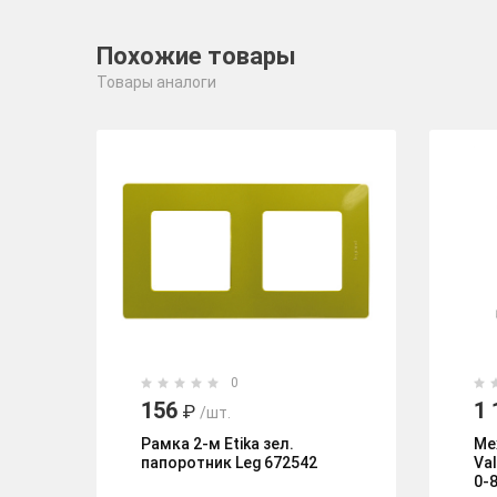
Похожие товары
Товары аналоги
0
156
1 
₽
/шт.
Рамка 2-м Etika зел.
Ме
папоротник Leg 672542
Va
0-