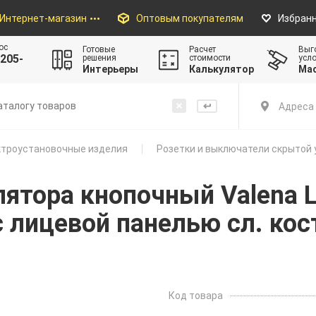
Интернет-магазин
Оптовым покупателям
Избран
ос
Готовые
Расчет
Выг
205-
решения
стоимости
усл
Интерьеры
Калькулятор
Ма
Адреса 
троустановочные изделия
Розетки и выключатели скрытой 
ятора кнопочный Valena 
с лицевой панелью сл. кос
Код товара