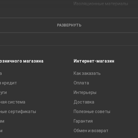
Изоляционные материалы
Кирпич
Листовые материалы
РАЗВЕРНУТЬ
Пиломатериалы
Сайдинг
Строительные блоки
Сухие смеси
розничного магазина
Интернет-магазин
Сетки строительные
а
Как заказать
Тротуарная плитка и бордюры
в кредит
Оплата
уги
Интерьеры
ная система
Доставка
ные сертификаты
Полезные советы
ам
Гарантия
м
Обмен и возврат