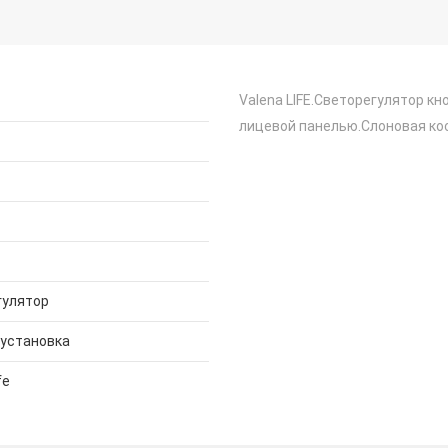
Valena LIFE.Светорегулятор к
лицевой панелью.Слоновая ко
гулятор
 установка
fe