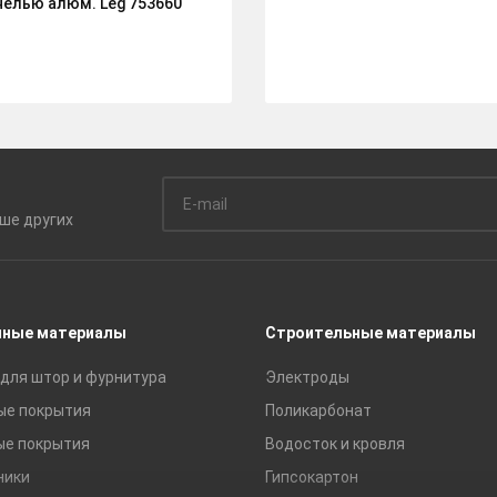
нелью алюм. Leg 753660
ьше
других
чные материалы
Строительные материалы
для штор и фурнитура
Электроды
ые покрытия
Поликарбонат
ые покрытия
Водосток и кровля
ники
Гипсокартон