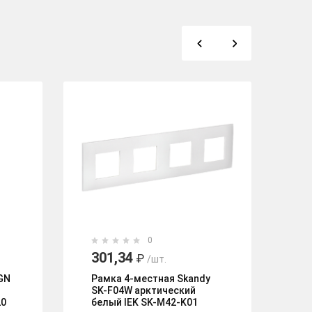
0
301,34
2
₽
/шт.
GN
Рамка 4-местная Skandy
Ме
SK-F04W арктический
In
20
белый IEK SK-M42-K01
за