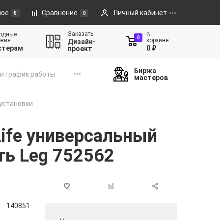
ное
Сравнение
Личный кабинет
0
0
Заказать
одные
В
0
овия
корзине
Дизайн-
стерам
0 ₽
проект
Биржа
и график работы
мастеров
установки
Life универсальный
ть Leg 752562
140851