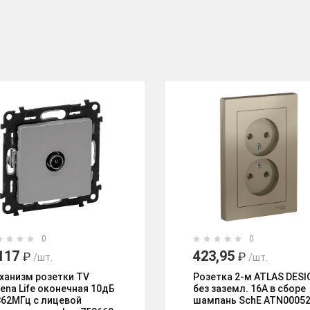
0
0
117
423,95
₽
₽
/шт.
/шт.
ханизм розетки TV
Розетка 2-м ATLAS DESI
lena Life оконечная 10дБ
без заземл. 16А в сборе
862МГц с лицевой
шампань SchE ATN0005