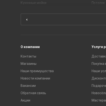
Кухонные мойки
Потолок
Мебель для ванной комнаты
Мебель для кухни
Унитазы и инсталляции
Раковины
Смесители
О компании
Услуги 
Контакты
Доставк
Магазины
Покупка 
Наши преимущества
Наши усл
Новости компании
Дисконт
Вакансии
Подароч
Обратная связь
Новосёл
Акции
Мастера