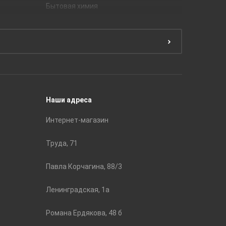
Бытовая химия
Керамич
Краски
ЛБ Кера
Эмали
Тянь-Ш
Подготовка поверхности
Принадл
Строите
Наши адреса
Интернет-магазин
Труда, 71
Павла Корчагина, 88/3
Ленинградская, 1а
Романа Ердякова, 48 б