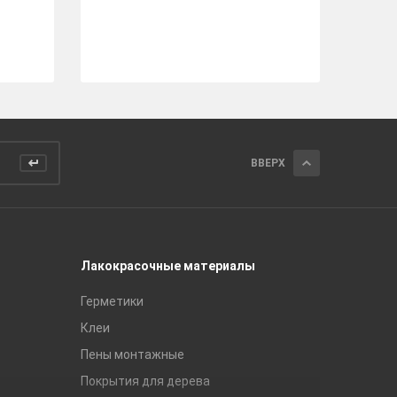
ст
ВВЕРХ
Лакокрасочные материалы
Керамич
Герметики
Royce
Клеи
Global Ti
Пены монтажные
Gracia C
Покрытия для дерева
Unitile