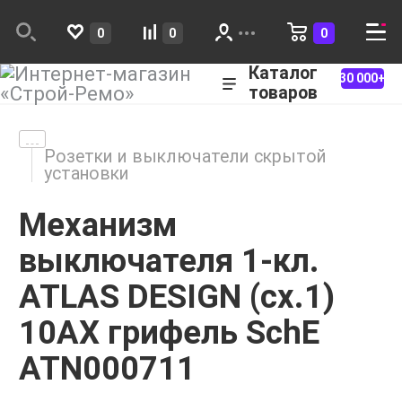
0
0
0
Каталог
30 000+
товаров
Розетки и выключатели скрытой
установки
Механизм
выключателя 1-кл.
ATLAS DESIGN (сх.1)
10АХ грифель SchE
ATN000711