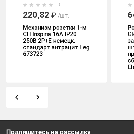
0
220,82
6
₽
/шт.
Механизм розетки 1-м
Р
СП Inspiria 16А IP20
Gl
250В 2P+E немецк.
з
стандарт антрацит Leg
ш
673723
п
с
El
Подпишитесь на рассылку