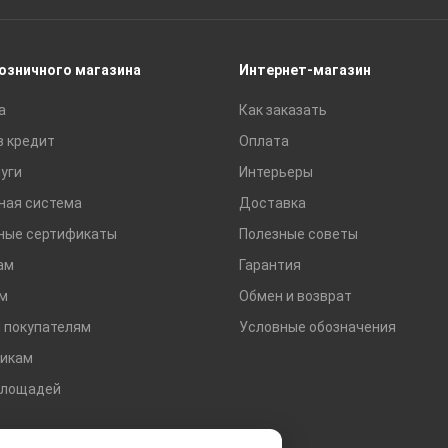
Сайдинг
Строительные блоки
Сухие смеси
розничного магазина
Интернет-магазин
Сетки строительные
а
Как заказать
Тротуарная плитка и бордюры
в кредит
Оплата
уги
Интерьеры
ная система
Доставка
ные сертификаты
Полезные советы
ам
Гарантия
м
Обмен и возврат
 покупателям
Условные обозначения
икам
площадей