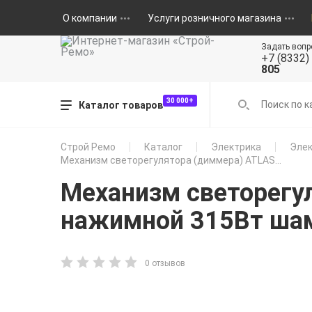
О компании
Услуги розничного магазина
Задать вопр
+7 (8332)
805
30 000+
Каталог товаров
Строй Ремо
Каталог
Электрика
Элек
Механизм светорегулятора (диммера) ATLAS...
Механизм светорегу
нажимной 315Вт ша
0 отзывов