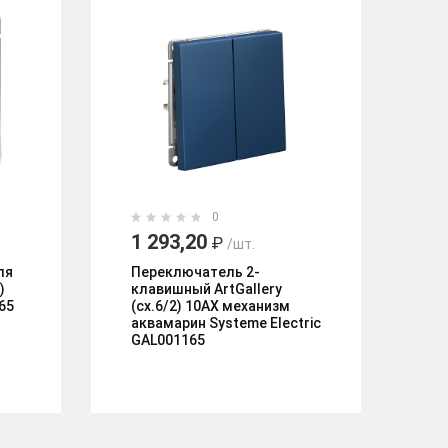
0
1 293,20
2
₽
/шт.
ля
Переключатель 2-
П
)
клавишный ArtGallery
пе
65
(сх.6/2) 10AX механизм
кл
аквамарин Systeme Electric
(с
GAL001165
ка
AT