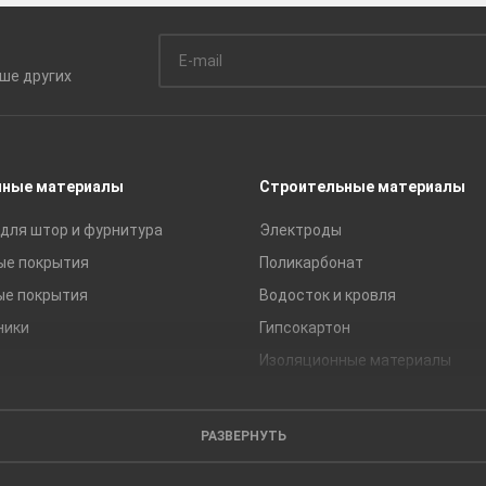
ьше
других
чные материалы
Строительные материалы
для штор и фурнитура
Электроды
ые покрытия
Поликарбонат
ые покрытия
Водосток и кровля
ники
Гипсокартон
Изоляционные материалы
Кирпич
Листовые материалы
РАЗВЕРНУТЬ
Пиломатериалы