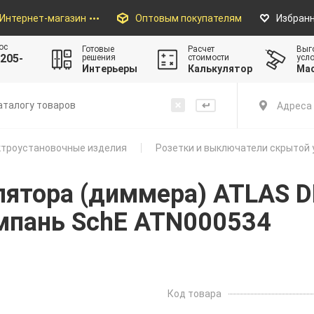
Интернет-магазин
Оптовым покупателям
Избран
ос
Готовые
Расчет
Выг
205-
решения
стоимости
усл
Интерьеры
Калькулятор
Ма
Адреса 
троустановочные изделия
Розетки и выключатели скрытой 
лятора (диммера) ATLAS D
мпань SchE ATN000534
Код товара