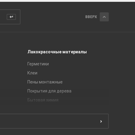
ВВЕРХ
Лакокрасочные материалы
Керамич
Герметики
Royce
Клеи
Global Ti
Пены монтажные
Gracia C
Покрытия для дерева
Unitile
Бытовая химия
Керамич
Краски
ЛБ Кера
Эмали
Тянь-Ш
Подготовка поверхности
Принадл