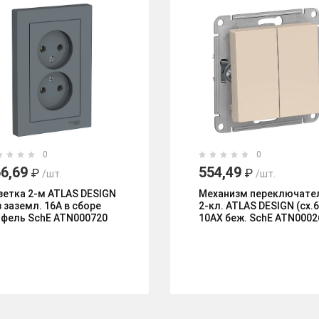
0
0
6,69
554,49
₽
₽
/шт.
/шт.
зетка 2-м ATLAS DESIGN
Механизм переключате
з заземл. 16А в сборе
2-кл. ATLAS DESIGN (сх.6
ифель SchE ATN000720
10АХ беж. SchE ATN0002