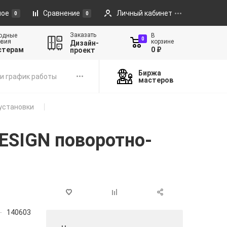
ное
Сравнение
Личный кабинет
0
0
Заказать
одные
В
0
овия
корзине
Дизайн-
стерам
0 ₽
проект
Биржа
и график работы
мастеров
установки
ESIGN поворотно-
140603