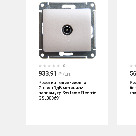
0
933,91
56
₽
/шт.
Розетка телевизионная
Ро
Glossa 1дБ механизм
бе
перламутр Systeme Electric
гр
GSL000691