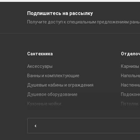
Подпишитесь на рассылку
Получите доступ к специальным
предложениям ран
Сантехника
Отдело
Аксессуары
Карнизы 
Ванны и комплектующие
Напольн
Душевые кабины и ограждения
Настенн
Душевое оборудование
Подокон
Кухонные мойки
Потолок
Мебель для ванной комнаты
Мебель для кухни
Унитазы и инсталляции