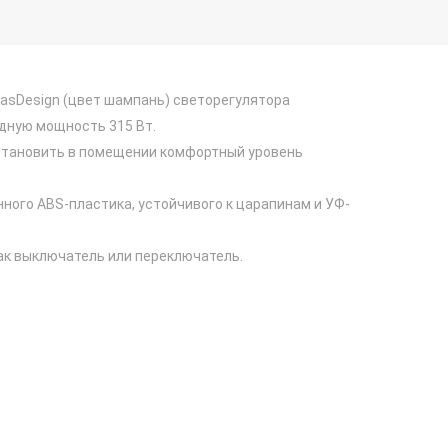
tlasDesign (цвет шампань) светорегулятора
дную мощность 315 Вт.
установить в помещении комфортный уровень
нного ABS-пластика, устойчивого к царапинам и УФ-
ак выключатель или переключатель.