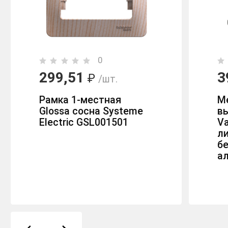
0
299,51
3
₽
/шт.
Рамка 1-местная
М
Glossa сосна Systeme
в
Electric GSL001501
Va
л
б
ал