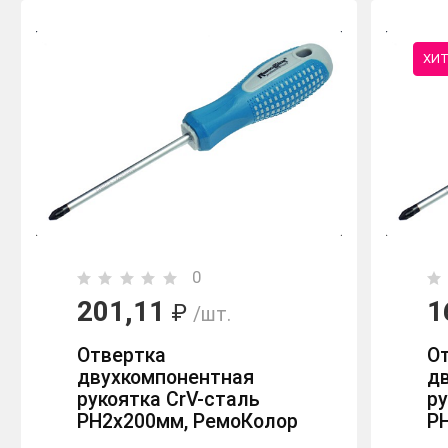
ХИ
0
201,11
1
₽
/шт.
Отвертка
От
двухкомпонентная
д
рукоятка CrV-сталь
ру
PH2х200мм, РемоКолор
P