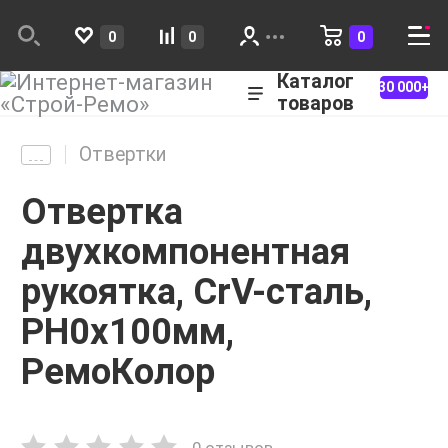
0
0
0
Каталог
30 000+
товаров
Отвертки
Отвертка
двухкомпонентная
рукоятка, CrV-сталь,
PH0х100мм,
РемоКолор
0 отзывов