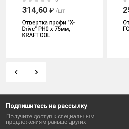
0
314,60
2
₽
/шт.
Отвертка профи "X-
От
Drive" PH0 х 75мм,
ГО
KRAFTOOL
Подпишитесь на рассылку
Получите доступ к специальным
предложениям раньше
других