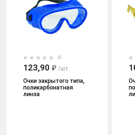
0
123,90
1
₽
/шт.
Очки закрытого типа,
Оч
поликарбонатная
п
линза
ли