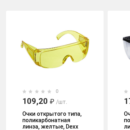
0
109,20
1
₽
/шт.
Очки открытого типа,
Оч
поликарбонатная
п
линза, желтые, Dexx
ли