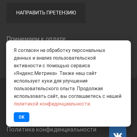
НАПРАВИТЬ ПРЕТЕНЗИЮ
Принимаем к оплате
Я согласен на обработку персональных
данных и анализ пользовательской
активности с помощью сервиса
«Яндекс.Метрика». Также наш сайт
использует куки для улучшения
пользовательского опыта. Продолжая
+7 8332
205-805
ВВЕРХ
использовать сайт, вы соглашаетесь с нашей
политикой конфиденциальности
.
© Все права защищены
ИП Баранов А.С. 2026
OK
Политика конфиденциальности