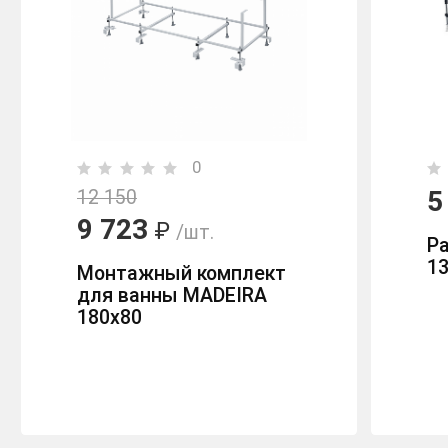
0
5
12 150
9 723
₽
/шт.
Р
1
Монтажный комплект
для ванны MADEIRA
180x80