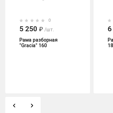
0
5 250
6
₽
/шт.
Рама разборная
Р
"Gracia" 160
1