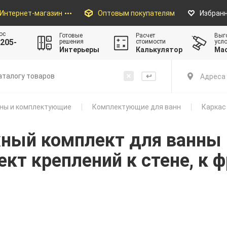
Интернет-магазин
Оптовым покупателям
Избран
ос
Готовые
Расчет
Выг
205-
решения
стоимости
усл
Интерьеры
Калькулятор
Ма
Адреса 
ны и комплектующие
Комплектующие для ванн
Каркас
ый комплект для ванны B
ект креплений к стене, к 