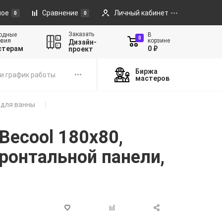
ное
Сравнение
Личный кабинет
0
0
Заказать
одные
В
0
овия
корзине
Дизайн-
стерам
0 ₽
проект
Биржа
и график работы
мастеров
 для ванны
ecool 180х80,
фронтальной панели,