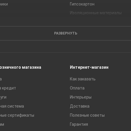
ники
Гипсокартон
Изоляционные материалы
Кирпич
Листовые материалы
РАЗВЕРНУТЬ
Пиломатериалы
Сайдинг
Строительные блоки
Сухие смеси
розничного магазина
Интернет-магазин
Сетки строительные
а
Как заказать
Тротуарная плитка и бордюры
в кредит
Оплата
уги
Интерьеры
ная система
Доставка
ные сертификаты
Полезные советы
ам
Гарантия