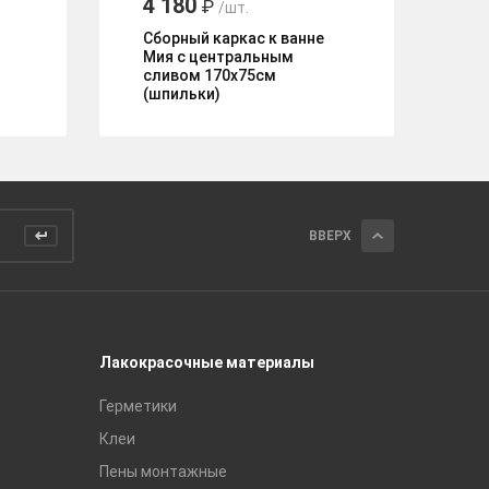
4 180
5
₽
/шт.
Сборный каркас к ванне
Ра
Мия с центральным
сливом 170х75см
(шпильки)
ВВЕРХ
Лакокрасочные материалы
Керамич
Герметики
Royce
Клеи
Global Ti
Пены монтажные
Gracia C