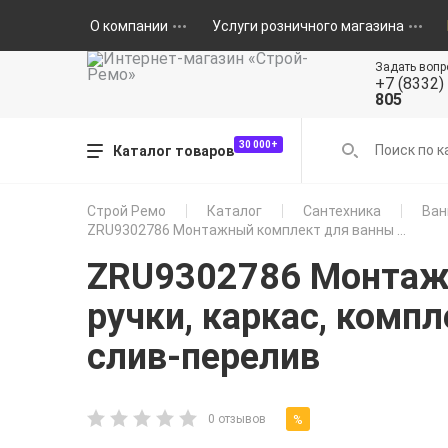
О компании
Услуги розничного магазина
Задать вопр
+7 (8332)
805
30 000+
Каталог товаров
Строй Ремо
Каталог
Сантехника
Ван
ZRU9302786 Монтажный комплект для ванны ...
ZRU9302786 Монтажн
ручки, каркас, компл
слив-перелив
%
0 отзывов