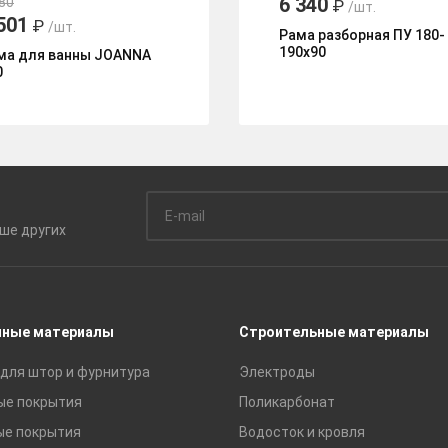
6 340
80
₽
/шт.
501
₽
/шт.
Рама разборная ПУ 180-
190х90
ма для ванны JOANNA
0
ьше
других
чные материалы
Строительные материалы
для штор и фурнитура
Электроды
ые покрытия
Поликарбонат
ые покрытия
Водосток и кровля