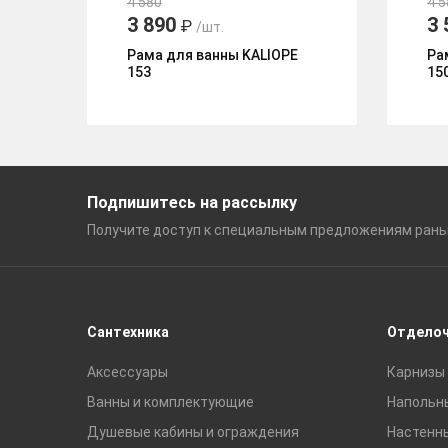
4 580
4 5
3 890
3 
₽
/шт.
Рама для ванны KALIOPE
Ра
153
15
Подпишитесь на рассылку
Получите доступ к специальным
предложениям ран
Сантехника
Отдело
Аксессуары
Карнизы 
Ванны и комплектующие
Напольн
Душевые кабины и ограждения
Настенн