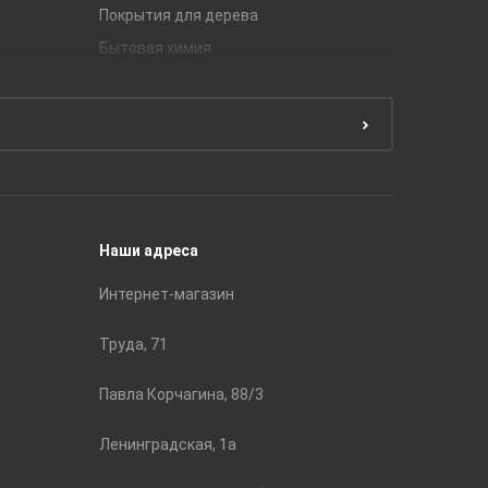
Покрытия для дерева
Unitile
Бытовая химия
Керамич
Краски
ЛБ Кера
Эмали
Тянь-Ш
Подготовка поверхности
Принадл
Строите
Наши адреса
Интернет-магазин
Труда, 71
Павла Корчагина, 88/3
Ленинградская, 1а