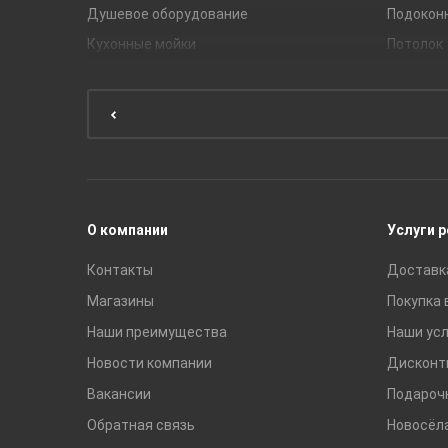
Душевое оборудование
Подокон
Кухонные мойки
Потолок
Мебель для ванной комнаты
Мебель для кухни
Унитазы и инсталляции
Раковины
Смесители
О компании
Услуги 
Контакты
Доставк
Магазины
Покупка 
Наши преимущества
Наши усл
Новости компании
Дисконт
Вакансии
Подароч
Обратная связь
Новосёл