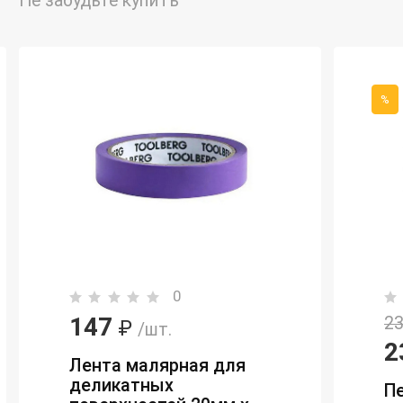
Не забудьте купить
%
0
147
23
₽
/шт.
2
Лента малярная для
деликатных
П