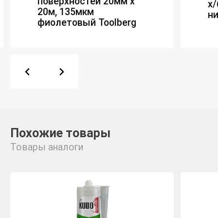
поверхностей 20мм х
х/
20м, 135мкм
ни
фиолетовый Toolberg
Похожие товары
Товары аналоги