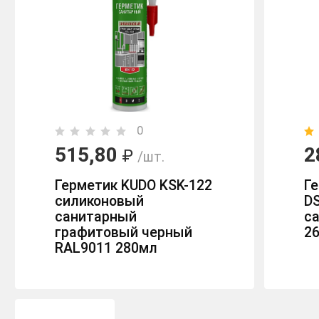
0
515,80
2
₽
/шт.
Герметик KUDO KSK-122
Ге
силиконовый
D
санитарный
с
графитовый черный
2
RAL9011 280мл