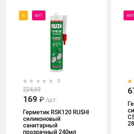
%
ХИТ
ХИ
0
6
224,69
169
₽
/шт.
Г
с
Герметик RSK120 RUSHl
C
силиконовый
2
санитарный
прозрачный 240мл