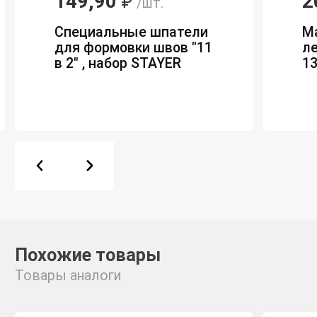
149,90
2
₽
/шт.
Специальные шпатели
М
для формовки швов "11
ле
в 2" , набор STAYER
13
Похожие товары
Товары аналоги