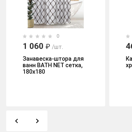
0
1 060
4
₽
/шт.
Занавеска-штора для
Ка
ванн BATH NET сетка,
х
180х180