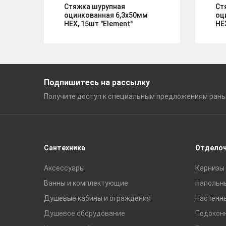
Стяжка шурупная
Ст
оцинкованная 6,3х50мм
оц
HEX, 15шт "Element"
HE
Подпишитесь на рассылку
Получите доступ к специальным
предложениям ран
Сантехника
Отдело
Аксессуары
Карнизы 
Ванны и комплектующие
Напольн
Душевые кабины и ограждения
Настенн
Душевое оборудование
Подокон