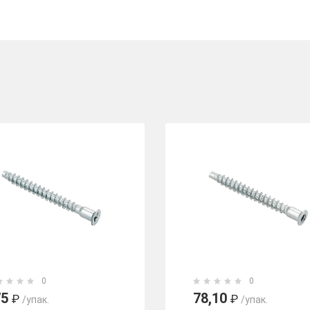
0
0
75
78,10
₽
₽
/упак.
/упак.