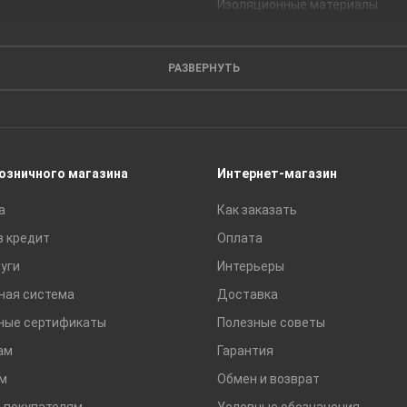
Изоляционные материалы
Кирпич
Листовые материалы
РАЗВЕРНУТЬ
Пиломатериалы
Сайдинг
Строительные блоки
Сухие смеси
розничного магазина
Интернет-магазин
Сетки строительные
а
Как заказать
Тротуарная плитка и бордюры
в кредит
Оплата
уги
Интерьеры
ная система
Доставка
ные сертификаты
Полезные советы
ам
Гарантия
м
Обмен и возврат