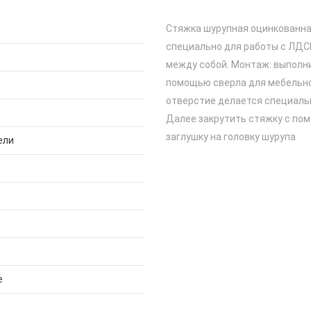
Стяжка шурупная оцинкованна
специально для работы с ЛДС
между собой. Монтаж: выполн
помощью сверла для мебельно
отверстие делается специальн
Далее закрутить стяжку с по
заглушку на головку шурупа
ели
е